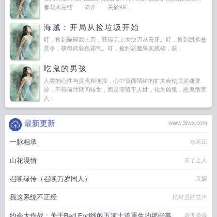
者花木完结 简介 关於99...
海贼：开局从捡垃圾开始
叮，捡到破碎武士刀，获得无上大快刀丛云牙。叮，捡到凯多悬
赏令，获得武装色霸气。叮，捡到恶魔果实残核，获...
吃鬼的男孩
人类的心性与灵魂相连接，心中负面情绪的扩大会使其灵魂变
异，不得前往狱间转世，而是滞留于人世，化为凶鬼，恶鬼危害
人...
最新更新
www.3iwx.com
一脉相承
水禾田
山花漫情
未了之人
召唤绿传（召唤万岁同人）
无媛
我这系统不正经
棺材里的笑声
约会大作战：关于Bed End线的五河士道重生的那些事
虚无圣母