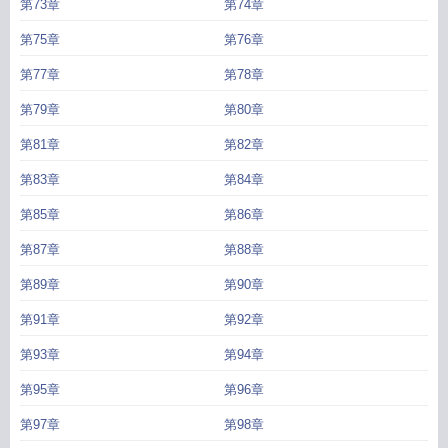
第73章
第74章
第75章
第76章
第77章
第78章
第79章
第80章
第81章
第82章
第83章
第84章
第85章
第86章
第87章
第88章
第89章
第90章
第91章
第92章
第93章
第94章
第95章
第96章
第97章
第98章