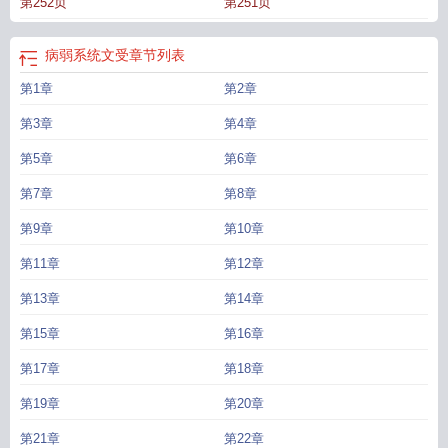
第252页
第251页
弱钓系o总想让我标记她全文免费
病弱钓系o总想让我标记她全文免费阅读
病弱
钓系o总想让我标记她gl
病弱系统楼主
病弱钓系o总想让我标记她格格党
病弱钓
系o总想让我标记她格
病弱钓系o总想让我标记她格格党免费
病弱系统文
病弱钓
病弱系统文受
章节列表
系O总想让我标记她[干饭人
病弱系统主受文
病娇攻钓系受
病弱钓系o总想让我
第1章
第2章
标记她免费阅读
病弱钓系o总想让我标记她阅读
病弱钓系o总想让我标记她_瓦
力脆
病弱钓系o总想让我标记她gl全文
病弱钓系o总想让我标记她全文阅读
病弱
第3章
第4章
钓系o总想让我标记她笔趣阁
病弱系统的
病弱钓系o总想让我标记她txt
病弱钓系
o总想让我标记她gl免第二十章
第5章
病弱钓系o总想让我标记她百度
第6章
病弱系统
病弱系
统文贴吧
病弱系统推文
病弱系统文受
病弱系统推荐
第7章
第8章
第9章
第10章
第11章
第12章
第13章
第14章
第15章
第16章
第17章
第18章
第19章
第20章
第21章
第22章