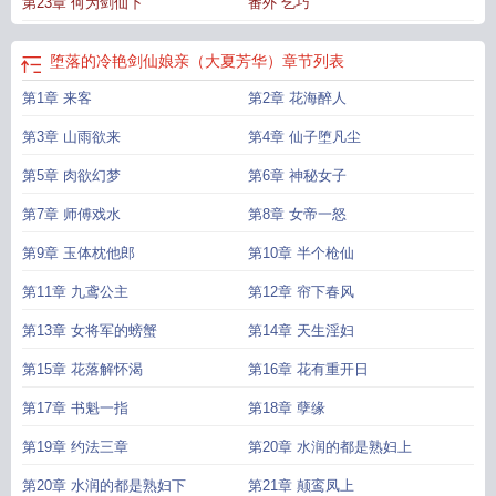
第23章 何为剑仙下
番外 乞巧
落的冷艳剑仙娘亲(大夏芳华)红炉点雪/著
堕落的冷艳剑仙娘亲(大夏芳华)1-16章
3
大夏芳华(堕落的剑仙娘亲)笔趣阁
堕落的冷艳剑仙娘亲(大夏芳华)红炉点
堕落
的冷艳剑仙娘亲(大夏芳华)-在线
堕落的冷艳剑仙娘亲(大夏芳华)最新章
堕落的冷
堕落的冷艳剑仙娘亲（大夏芳华）
章节列表
艳剑仙娘亲大夏芳华 红炉点雪
堕落的冷艳剑仙娘亲(大夏芳华) - 在线阅读 |
第1章 来客
第2章 花海醉人
UAA
堕落的冷艳剑仙娘亲(大夏芳华)
堕落的冷艳剑仙娘亲(大夏芳华) 浮白若
雪
堕落的冷艳剑仙娘亲(大夏芳华)25
堕落的冷艳剑仙娘亲(大夏芳华)-玄幻-爱丽
第3章 山雨欲来
第4章 仙子堕凡尘
丝书屋
堕落的冷艳剑仙娘亲(大夏芳华)全部章
堕落的冷艳剑仙娘亲大夏芳华结
局
第5章 肉欲幻梦
堕落的冷艳剑仙娘亲(大夏芳华)_
堕落的冷艳剑仙娘亲(大夏芳华) 作者红炉点
第6章 神秘女子
雪
大夏芳华(堕落的冷艳剑仙娘亲)蛊风起
大夏芳华堕落的冷艳剑仙24
大夏风华
第7章 师傅戏水
第8章 女帝一怒
堕落的冷艳剑仙娘亲最新
堕落的冷艳剑仙娘亲(大夏芳华)最
第9章 玉体枕他郎
第10章 半个枪仙
第11章 九鸢公主
第12章 帘下春风
第13章 女将军的螃蟹
第14章 天生淫妇
第15章 花落解怀渴
第16章 花有重开日
第17章 书魁一指
第18章 孽缘
第19章 约法三章
第20章 水润的都是熟妇上
第20章 水润的都是熟妇下
第21章 颠鸾凤上