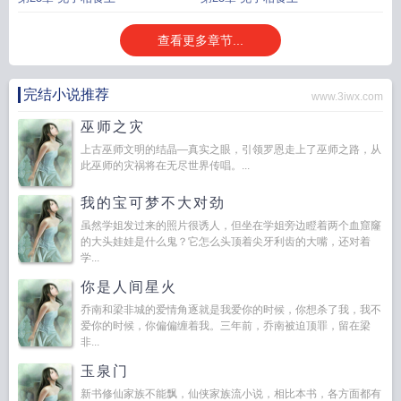
查看更多章节...
完结小说推荐
www.3iwx.com
巫师之灾
上古巫师文明的结晶—真实之眼，引领罗恩走上了巫师之路，从
此巫师的灾祸将在无尽世界传唱。...
我的宝可梦不大对劲
虽然学姐发过来的照片很诱人，但坐在学姐旁边瞪着两个血窟窿
的大头娃娃是什么鬼？它怎么头顶着尖牙利齿的大嘴，还对着
学...
你是人间星火
乔南和梁非城的爱情角逐就是我爱你的时候，你想杀了我，我不
爱你的时候，你偏偏缠着我。三年前，乔南被迫顶罪，留在梁
非...
玉泉门
新书修仙家族不能飘，仙侠家族流小说，相比本书，各方面都有