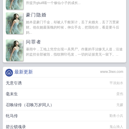
所提升gtωlt喵一个修仙小子的成长...
豪门隐婚
她本是豪门千金，却被人千般算计，丢了未婚夫，丢了万贯家
财。他在她最落魄的时候，伸出手去，把我给你，看是要斗后
妈...
问罪者
暴雨中，工地上凭空出现一具男尸。作案的手法惨无人道，沿途
的监控全部被毁，指纹脚印毛发，一切的证据竟无一留下。...
最新更新
www.3iwx.com
无意引诱
平淡如水
毫末生
蛋伤
召唤绿传（召唤万岁同人）
无媛
牝马传
勤务小兵
碧云锁魂录
鬼山渔人