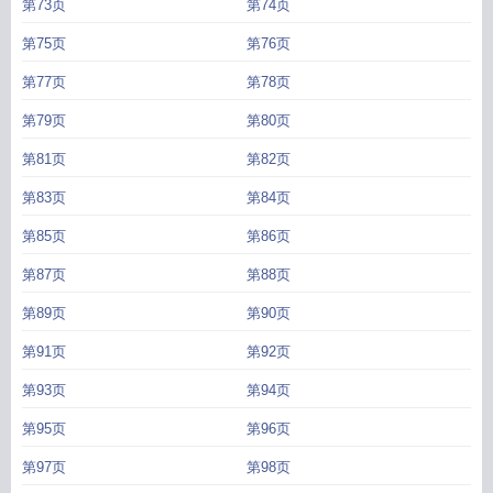
第73页
第74页
第75页
第76页
第77页
第78页
第79页
第80页
第81页
第82页
第83页
第84页
第85页
第86页
第87页
第88页
第89页
第90页
第91页
第92页
第93页
第94页
第95页
第96页
第97页
第98页