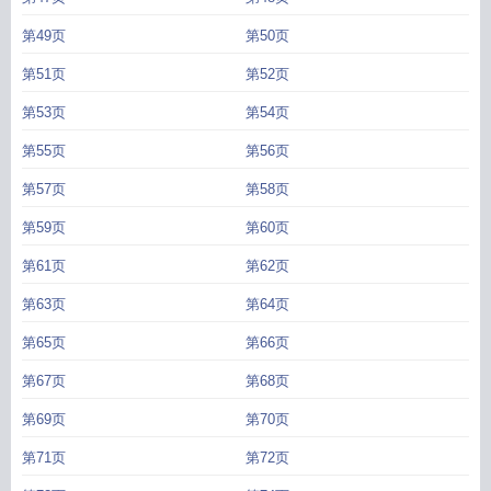
第49页
第50页
第51页
第52页
第53页
第54页
第55页
第56页
第57页
第58页
第59页
第60页
第61页
第62页
第63页
第64页
第65页
第66页
第67页
第68页
第69页
第70页
第71页
第72页