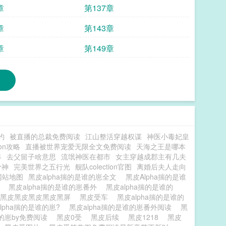
章
第137章
章
第143章
章
第149章
约
被直播的总裁免费阅读
江山整活穿越权谋
神医小毒妃皇
ion攻略
直播被世界宠爱无限全文免费阅读
天海之王是哪本
界
去父留子啥意思
流氓神医在都市
女主穿越成郡主有几夫
骨神
完美世界之五行光
舰队colection官图
离婚后夫人走向
网站地图
黑皮alpha揣的是谁的崽全文
黑皮Alpha揣的是谁
画
黑皮alpha揣的是谁的崽番外
黑皮alpha揣的是谁的
黑皮黑皮黑皮黑皮黑屏
黑皮受车
黑皮alpha揣的是谁的
lpha揣的是谁的崽?
黑皮alpha揣的是谁的崽番外阅读
黑
谁的崽by免费阅读
黑皮0受
黑皮后续
黑皮1218
黑皮