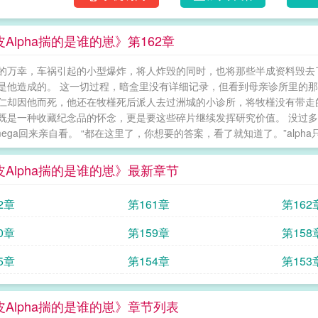
Alpha揣的是谁的崽》第162章
的万幸，车祸引起的小型爆炸，将人炸毁的同时，也将那些半成资料毁去
是他造成的。 这一切过程，暗盒里没有详细记录，但看到母亲诊所里的那些
仁却因他而死，他还在牧槿死后派人去过洲城的小诊所，将牧槿没有带走
既是一种收藏纪念品的怀念，更是要这些碎片继续发挥研究价值。 没过
mega回来亲自看。 “都在这里了，你想要的答案，看了就知道了。”alpha
皮Alpha揣的是谁的崽》最新章节
2章
第161章
第162
0章
第159章
第158
5章
第154章
第153
皮Alpha揣的是谁的崽》章节列表