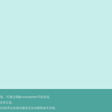
通过屏蔽novelspider字段实现。
任何立场。
爬虫程序会依据负载状态自动爬取相关页面。