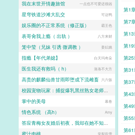
我在末世开情趣旅馆
一点也不可爱还很凶
一边去。什么后金，什么闯王，咱朱
第1
元璋要让你们知道知道，什么才是铁
星穹铁道沙滩大乱交
可达鸭
血大明。...
第7
娱乐圈的不正常系统（修正版）
霸王色
第13
表哥肏我上瘾（ 出轨 ）
八方来财
第19
笼中莹（兄妹 引诱 微调教 ）
姜妘姚
指瘾【年代弟媳】
第25
白天玛奇朵
医生我还有救吗（ h）
洛洛不大方
第31
高贵的麒麟仙兽甘雨即堕成下流雌畜
六六饭
第37
校园宠物玩家：捕捉爆乳黑丝熟女老师和白丝校花
第43
掌中的美母
小人国国王
幕卷
第49
情色系统 （高h）
Amy
第55
答应青梅女友婚后初夜，我却在她不知道的地方被痴女们不断榨精
第61
蜜汁肉桃
棠梨煎雪
调酒师