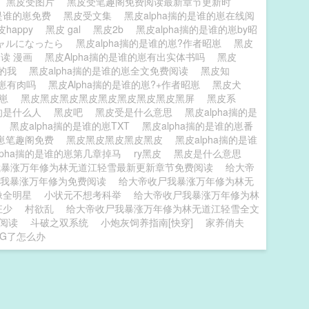
黑皮受图片
黑皮受笔趣阁免费阅读最新章节更新时
的是谁的崽免费
黑皮受文集
黑皮alpha揣的是谁的崽在线阅
皮happy
黑皮 gal
黑皮2b
黑皮alpha揣的是谁的崽by昭
ャルになったら
黑皮alpha揣的是谁的崽?作者昭崽
黑皮
阅读 漫画
黑皮Alpha揣的是谁的崽有出实体书吗
黑皮
的我
黑皮alpha揣的是谁的崽全文免费阅读
黑皮知
的崽有肉吗
黑皮Alpha揣的是谁的崽?+作者昭崽
黑皮犬
的崽
黑皮黑皮黑皮黑皮黑皮黑皮黑皮黑皮黑屏
黑皮系
的是什么人
黑皮吧
黑皮受是什么意思
黑皮alpha揣的是
啥
黑皮alpha揣的是谁的崽TXT
黑皮alpha揣的是谁的崽番
的崽笔趣阁免费
黑皮黑皮黑皮黑皮黑皮
黑皮alpha揣的是谁
lpha揣的是谁的崽第几章掉马
ry黑皮
黑皮是什么意思
我暴涨万年修为林无道江轻雪最新更新章节免费阅读
给大帝
我暴涨万年修为免费阅读
给大帝收尸我暴涨万年修为林无
像全明星
小状元不想考科举
给大帝收尸我暴涨万年修为林
狂少
村欲乱
给大帝收尸我暴涨万年修为林无道江轻雪全文
阅读
斗破之双系统
小炮灰饲养指南[快穿]
家养俏夫
UG了怎么办