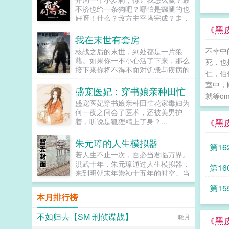
踩绿...
不济也给一条狗吧？哪怕是瘸腿的也
好呀！什么？敌方主宰塔完成？走，
拆塔虐泉！我好好的一个女英雄，怎
《黑皮
么就成秘书了？没关系，等一...
我在末世有套房
不幸中
核战之后的末世，到处都是一片狼
藉。如果你一不小心活了下来，那么
死，也
接下来你将不得不面对饥饿与疾病的
仁，伯
恐惧，一到夜晚就会发狂的丧尸，还
室中，
有那些因辐射而变得奇形怪状的异种
盛宠医妃：穿书娘亲种田忙
就等o
然而对江晨来说，这里却是天堂。遍
盛宠医妃穿书娘亲种田忙花家毒妇为
地都是无所属的豪宅，遍地都是遗弃
何一夜之间会了医术，还被美男护
的豪车，还有那无人问津的黄金与黑
《黑
着，听说是狐狸精上了身？...
科技什么？你是战前XXX游戏公司的
老总？专门负责策...
朱元璋的人生模拟器
第16
若人生不止一次，吾必当君临万界。
洪武十年，朱元璋通过人生模拟器，
第16
来到明朝末年崇祯十五年的时空。当
他翻开史书，看到朱棣篡位的时候，
第15
他忍不住皱起了眉头。看到大明战神
本月排行榜
一战葬送百万大军，他的脸色变得有
些阴沉。而当他看到崇祯年间农民起
不如归去【SM 刑侦谍战】
晓月
义遍地，大明江山危在旦夕之后彻底
《黑
坐不住了。一群不肖子孙，都给咱滚