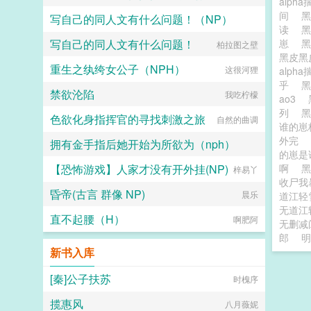
alp
间
黑
写自己的同人文有什么问题！（NP）
读
黑
写自己的同人文有什么问题！
崽
黑
柏拉图之壁
柏拉图之壁
黑皮黑
重生之纨绔女公子（NPH）
这很河狸
alp
乎
禁欲沦陷
我吃柠檬
ao3
列
黑
色欲化身指挥官的寻找刺激之旅
自然的曲调
谁的
外完
拥有金手指后她开始为所欲为（nph）
的崽
【恐怖游戏】人家才没有开外挂(NP)
啊
风浪卷卷
梓易丫
收尸我
昏帝(古言 群像 NP)
晨乐
道江轻
无道江
直不起腰（H）
啊肥阿
无删减
郎
明
新书入库
[秦]公子扶苏
时槐序
揽惠风
八月薇妮