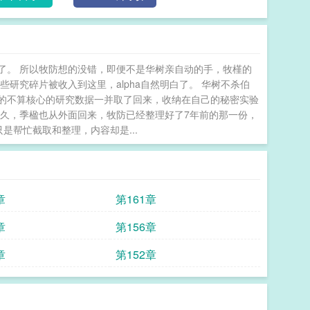
了。 所以牧防想的没错，即便不是华树亲自动的手，牧槿的
研究碎片被收入到这里，alpha自然明白了。 华树不杀伯
的不算核心的研究数据一并取了回来，收纳在自己的秘密实验
多久，季楹也从外面回来，牧防已经整理好了7年前的那一份，
只是帮忙截取和整理，内容却是...
章
第161章
章
第156章
章
第152章