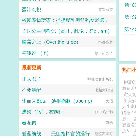
第13
蜜汁肉桃
棠梨煎雪
第13
校园宠物玩家：捕捉爆乳黑丝熟女老师和白丝校花
第14
亡国公主调教记（高H，乱伦，群p，sm）
小人国国王
膝盖之上（Over the knee）
云上观鲸
小春多梦
与狐说 （ h）
萝卜药丸了
最新更新
热门
正人君子
神仙收容所所长
聊斋O
叔别凶
不要清醒
七颗大灯泡
逆天
生而为Beta，她很抱歉（abo np)
新美
犬眉
人生巅
遭殃（1v1，校园h）
popofyhrfp
的崽?
崽?
春花傳
澄渝
崽雷点
皮A
碧蓝航线——无德指挥官的淫行
隔壁罗哥哥