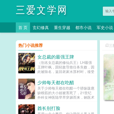
三爱文学网
首 页
玄幻修真
重生穿越
都市小说
军史小说
热门小说推荐
三
女总裁的最强王牌
（别名女总裁的修仙兵王）LH最强
王牌叶枫，因轻敌导致任务失败，因
此被除名，返回老家水莲村时，接受
了鬼老头给他找的工作，孤身一人，
来到了平城市，给美女总裁当保镖。
少帅每天都在吃醋
坐拥天下，唯我独尊。醒掌天下权，
关于少帅每天都在吃醋一个骄纵跋扈
醉卧美人膝。九木已有230W字完本
缺根筋的大小姐被害死了，21世纪
作品（王者唐飞）和400万字完本作
外科女神医陆早早穿越而来，她医术
品（无敌杀手俏总裁），放心入
高超，心灵剔透，面对公婆不亲，丈
坑。...
夫不爱，还有各路虎视耽耽的姨太
酋长别打脸
太，仅凭一把小小手术刀在督军府里
开局一个小萝莉，你让我怎么赢？最