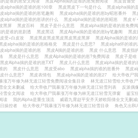
ha揣的是谁的崽全文阅读
黑皮Alpha揣的是谁的崽免费阅读
黑皮普通受
皮alpha揣的是谁的崽100章
黑皮黑皮下一句是什么
黑皮alpha揣
皮alpha揣的是谁的崽笔趣阁
黑皮alpha揣的是谁的崽by昭崽番外
黑
皮alpha揣的是谁的崽讲的什么
黑皮alpha揣的是谁的崽昭崽
黑皮ギ
皮黑屏
黑皮百科
黑皮子是什么意思
黑皮alpha揣的是谁的崽免费
ha揣的是谁的崽剧透
黑皮黑话
黑皮Alpha揣的是谁的崽by笔趣阁
黑皮
黑皮受×白皮攻
黑皮黑皮黑皮黑皮黑皮黑皮黑屏
黑皮Alpha揣的是谁
黑皮alpha揣的是谁的崽格格党
黑皮是什么意思?
黑皮alpha怀的谁
皮alpha揣的是谁的崽
黑皮A揣的是谁的崽
黑皮 什么意思
黑皮指
崽格
黑皮是什么意思
黑皮Alpha揣的是谁的崽?免费阅读
黑皮子是
黑皮Alpha揣的是谁的崽TXT
黑皮儿什么意思
黑皮alpha揣的是谁
是谁的
黑皮什么意思
黑皮受abo
黑皮alpha揣的谁的崽番外
黑皮a
黑皮什么意思?
黑皮表情包
黑皮alpha揣的是谁的崽27
给大帝收尸
暴涨万年修为林无道江轻雪免费阅读全集目录
林无道江轻雪给大帝收尸
雪全文未删减
给大帝收尸我暴涨万年修为林无道江轻雪列表
反派偶
轻雪全文阅读
给大帝收尸我暴涨万年修为林无道江轻雪无弹窗
鉴宝
阅读
我的Alpha是重生顶流
威霸九霄赵平安齐天娇欧阳倩全文无删减
日操控者
给大帝收尸我暴涨万年修为林无道江轻雪目录
角色又出B