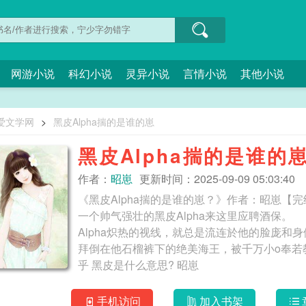
网游小说
科幻小说
灵异小说
言情小说
其他小说
爱文学网
>
黑皮Alpha揣的是谁的崽
黑皮Alpha揣的是谁的
作者：
昭崽
更新时间：2025-09-09 05:03:40
《黑皮Alpha揣的是谁的崽？》作者：昭崽
一个帅气强壮的黑皮Alpha来这里应聘酒保。
Alpha炽热的视线，就总是流连於他的脸庞和身
拜倒在他石榴裤下的绝美海王，被千万小o奉若教科书的名媛 黑皮黑皮黑皮黑皮
乎 黑皮是什么意思? 昭崽
手机访问
加入书架