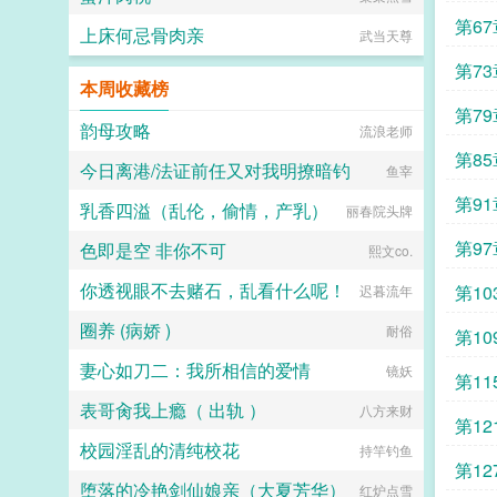
第67
上床何忌骨肉亲
武当天尊
第73
本周收藏榜
第79
韵母攻略
流浪老师
第85
今日离港/法证前任又对我明撩暗钓
鱼宰
第91
乳香四溢（乱伦，偷情，产乳）
丽春院头牌
第97
色即是空 非你不可
熙文co.
你透视眼不去赌石，乱看什么呢！
第10
迟暮流年
圈养 (病娇 )
耐俗
第10
妻心如刀二：我所相信的爱情
镜妖
第11
表哥肏我上瘾（ 出轨 ）
八方来财
第12
校园淫乱的清纯校花
持竿钓鱼
第12
堕落的冷艳剑仙娘亲（大夏芳华）
红炉点雪