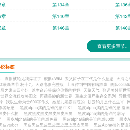
3章
第134章
第136
9章
第140章
第142
5章
第146章
第148
查看更多章节...
小说标签
L
直播被轮见我爆红了
舰队cWiki
去父留子在古代是什么意思
天海之
猛最新章节 杨十九
天路电影完整版
土豆传到中国有啥故事
舰队collat
九凰之废柴四小姐
以生命起誓保护你我的妈妈
天路天气
歌词美妙新世
妙世界全流程攻略图文
再话美妙的新世界
重生之僵尸生存全系列
异世
峰
我以生命为贵600字作文
她是儿媳春丽院的
耕云钓月是什么生肖
 作者昭崽
黑皮alpha揣的是谁的崽?TXT
黑皮alpha揣的是谁的崽 漫
黑皮什么梗
黑皮黑皮黑皮黑皮黑皮黑屏
黑皮alpha揣的是谁的崽by
?
黑皮Alpha揣的是谁的崽免费
黑皮alpha揣的是谁的崽80章
黑皮A
黑皮vtuber
黑皮黑皮黑皮黑皮黑皮黑皮黑皮黑屏
黑皮Alpha揣的是