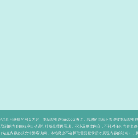
即可获取的网页内容，本站爬虫遵循robots协议，若您的网站不希望被本站爬虫抓取，可
抓取到的内容由程序自动进行排版处理再展现，不涉及更改内容，不针对任何内容表述
（站点内容必须允许游客访问，本站爬虫不会抓取需要登录后才展现内容的站点），