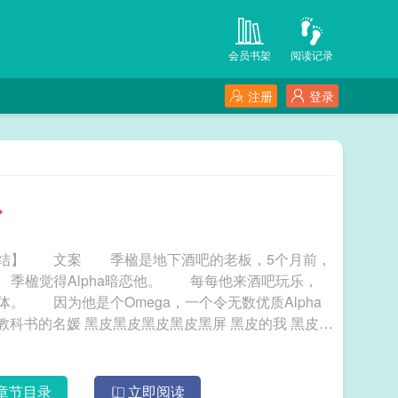
会员书架
阅读记录
注册
登录
崽
【完结】 文案 季楹是地下酒吧的老板，5个月前，
 季楹觉得Alpha暗恋他。 每每他来酒吧玩乐，
体。 因为他是个Omega，一个令无数优质Alpha
黑屏 黑皮的我 黑皮知
章节目录
立即阅读