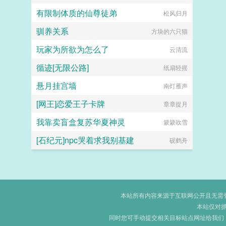
有限制体质的仙尊徒弟
松风归月
驯养关系
方块的六只猫
玩家为所欲为怎么了
云清流
循迹[无限公路]
纸扇轻摇
悬月挂宫墙
南灯雁声
[网王]恋爱王子卡牌
章章捉月
我靠卖盲盒复苏华夏神灵
簌簌吹雪
[石纪元]npc哭着求我别基建
砚鹤舟
本站所有内容来源于互联网公开且无需登录
本站仅对
同时您可手动提交相关目标站点网址给我们