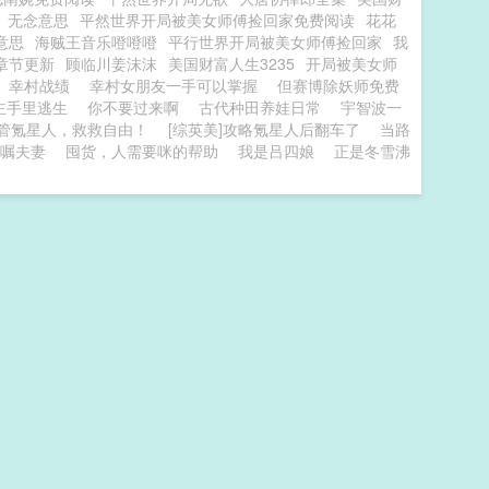
无念意思
平然世界开局被美女师傅捡回家免费阅读
花花
意思
海贼王音乐噔噔噔
平行世界开局被美女师傅捡回家
我
章节更新
顾临川姜沫沫
美国财富人生3235
开局被美女师
幸村战绩
幸村女朋友一手可以掌握
但赛博除妖师免费
主手里逃生
你不要过来啊
古代种田养娃日常
宇智波一
]管管氪星人，救救自由！
[综英美]攻略氪星人后翻车了
当路
嘱夫妻
囤货，人需要咪的帮助
我是吕四娘
正是冬雪沸