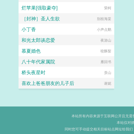
烂苹果[强取豪夺]
荣柯
［封神］圣人生欲
别枝海棠
小丁香
小声点鹅
和光太郎谈恋爱
夜游山
慕夏婚色
咬酥梨
八十年代家属院
雁回书
桥头夜星时
羡山
喜欢上爸爸朋友的儿子后
谢妮
本站所有内容来源于互联网公开且无需登录
本站仅对
同时您可手动提交相关目标站点网址给我们