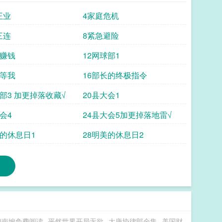
王业
4家庭危机
三连
8紧急避险
了赚钱
12网球部1
人等我
16部长的终极指令
球部3 加更掉落收藏√
20县大会1
会4
24县大会5加更掉落地雷√
美的休息日1
28明美的休息日2
媳南婉免费阅读
平然世界开局无欲
大唐协律郎全集
美国财