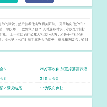
:)更糟的是，她知道剧本。邻座这位神之子，未来会
？不可能的。她只想安安静静当个npc，绝不干涉剧
蒙尘、傲骨折腰！病魔噬咬，邪祟缠身，纵使身陷地
是我自己。”他说：“立海大三连霸，没有死角。”那颗
摸了摸徒弟的脑袋，然后拉着他走到明美面前。 郑重地向他介绍：
——这等王者气魄，不亲手捧上王座，简直是暴殄天
妖师......竟然救了他？ 说时迟那时快，小妖怪“扑通”一
病魔邪祟，也敢碰吾的主公？！于是乎，前排vip观众
这个礼。 上一次给她行如此大礼惊吓她的，还是手作社的两
法阵超度邪祟，右手摇旗呐喊助威。——幸村一直很困
翻，掏出早上出门时顺手塞进去的饼干、糖果和吸吸冻，递到
壮地强行越界，还总是一副“主公放心飞，出事我来
时的日记本。上面记录的，正是从初见到全国大赛的
乐吗？”重返赛场的神之子不为所动，清冷傲岸：“当
更快乐的事。”而这段话下面，赫然是某人红笔狂草的
威！这顶级的事业批，辅佐官狂喜！本僚就是最利的
会6
25好喜欢你 加更掉落营养液
溜？”明美面不改色：“对强者的最高赞誉，及辅佐官的
她的眉心，低垂的眸底漾起危险涟漪：“既然我的辅佐
会3
21县大会2
会一下，什么叫握刀之人的绝对掌控。”明美：“……”
球部2 微调结尾
17伪双向奔赴
卡到期，卒。——＃满级辅佐官的跨频护犊日常＃本想躺平当
 幸村女友 但赛博除妖