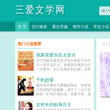
三爱文学网
首 页
玄幻修真
重生穿越
都市小说
军史小说
热门小说推荐
三
我家老婆实在太安分
关于我家老婆实在太安分相处七年生
活一直不温不火。老婆直到离世没过
一句爱他，别人从相恋到结婚，这样
的经历他从来没有过。一场意外，让
杨阳重生回到了两个人刚结婚的时
千机妙探
候，这一会他一定要让老婆亲口说出
骗术高手重生为重案组探长，依靠自
了...
己的技能巧妙破案，成为了一名千机
妙探！旷海忘湖出品，质量可靠，童
叟无欺。...
女村长的贴身兵王
拥有医术厨艺和功夫的特种神兵苏木