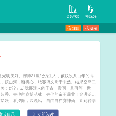
会员书架
阅读记录
注册
登录
师
美。寓意光明美好。赛博31世纪仿生人，被奴役几百年的高
王，镇山河，断机心，绝赛博文明于未然。结果空降二
：(:??」∠)我那迷人的千古一帝啊，且再等一世
菜超香。去他的赛博丛林！去他的帝王霸业！穿进治愈
猫除妖，看夕阳，吹晚风，自由自在赛神仙。直到转学
一站——灵力翻涌，金色结界笼罩方圆十米。明美瞳孔
忆，终于拼出真相。画风不对！这不是温馨治愈的夏目
章节目录
立即阅读