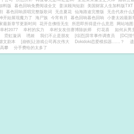
加料版
暮色回响免费阅读全文
姜沫顾洵短剧
美国财富人生加料版TXT
剧
暮色回响原唱完整版歌词
无念夏花
仙海路途完整版
无念代表什么
神开始展现魔力了
海尸族
今宵有月
暮色回响暮色回响
小妻太凶最新
家最新章节更新时间
花开念佛悟无生
所思即所得是什么意思
网站地图
幸村2077
幸村的实力
幸村女友但赛博除妖师
灯花喜
如何从男
霓虹漩涡
琇姬
我们不止是朋友
[综恐]异常事件调查员
[DC
虐文剧本
[崩铁]让游戏公司再次伟大
Dokidoki恋爱模拟器……？
遗
高攀
分手费给的太多了