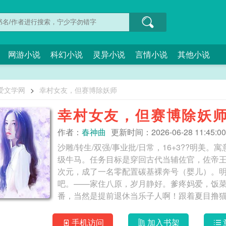
网游小说
科幻小说
灵异小说
言情小说
其他小说
爱文学网
>
幸村女友，但赛博除妖师
幸村女友，但赛博除妖
作者：
春神曲
更新时间：2026-06-28 11:45:00
沙雕/转生/双强/事业批/日常，16+3??明
级牛马。任务目标是穿回古代当辅佐官，佐帝
次元，成了一名零配置碳基裸奔号（婴儿）。明美
吧。——家住八原，岁月静好。爹疼妈爱，饭
番，当然是提前退休当乐子人啊！跟着夏目撸
立海大，邻座那个深蓝头发的少年往网球场边
地震：这他喵的是什么？？？回家翻遍前世记
手机访问
加入书架