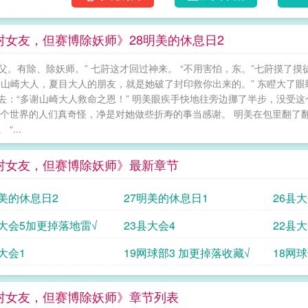
日常！这是超能力乱飞的网球世界！她跨频道了
在巅峰之战折戟，三联霸梦碎，憾负离场。入局
村女友，但赛博除妖师》28明美的休息日2
情。——但！辅佐官的死穴，便是看不得王者
狱，那个少年也无半点摇尾乞怜。他说：“网球就
....师父。有除、除妖师。” 七莳这才回过神来。 “不用害怕，东。”七莳
小小的黄绿色球上，承载着一统江山的野心！
是山崎大人，夏目大人的朋友，就是她破了封印救你出来的。” 东瞪大了眼睛，除
物！除妖师的护持本能与辅佐欲狠狠共振。区区
去：“多谢山崎大人救命之恩！” 明美眼疾手快地往旁边挪了半步，没受
亲自下场，顺手把网球场当成了除妖阵。左手
这个世界的人们真奇怪，净是对她做些折寿的事当感谢。 明美在包里翻了
惑，那个对自己无感的邻座，为何会突然理直气
“...
扛”的护短架势。直到某天，他翻开了对方国中
事。面对对手直击灵魂的诘问：“打网球……快
村女友，但赛博除妖师》最新章节
然。让所有对手臣服于这球场的顶点，没有比这
大字加表情包：【绝境难掩傲骨，巅峰尽显神
明美的休息日2
27明美的休息日1
26县大
刀！呲溜呲溜??】幸村：“……事业批？呲溜呲
职业素养。”幸村轻笑一声，修长的手指点了点
县大会5加更掉落地雷√
23县大会4
22县大
官，这么想当我的刀……”“今晚，就让你亲自体
大会1
19网球部3 加更掉落收藏√
18网
明美：??????-??????满级辅佐官体验
乐子人，奈何主公太迷人.魔.蝎.小.说WWW.MOXIEXS.TOP 但赛博除妖师网盘
师免费阅读 幸村女友但赛博除妖师小说 春神曲
村女友，但赛博除妖师》章节列表