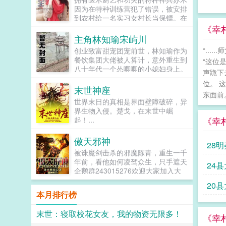
因为在特种训练营犯了错误，被安排
到农村给一名实习女村长当保镖。在
农村和都市，苏木桃运连连，各类美
《幸
女投怀送抱。通过和美女们一次次的
主角林知瑜宋屿川
接触，苏木也慢慢知道了自己的身
“..
创业致富甜宠团宠前世，林知瑜作为
世。给他一个村，还你一座城！苏木
餐饮集团大佬被人算计，意外重生到
“这位
也通过自己的努力慢慢的实现了这个
八十年代一个怂唧唧的小媳妇身上。
不可能完成的目标！...
声跪下
小媳妇被闺蜜骗钱，被闺蜜的弟弟骗
位。 
感情，被大姑挑拨跟家人的关系，被
末世神座
东面前。 
亲奶奶以孝顺的名义搜刮，怂唧唧地
世界末日的真相是界面壁障破碎，异
只知道压榨自家性格内敛的丈夫，还
界生物入侵。楚戈，在末世中崛
委屈了可爱的女儿。重生一世，林知
《幸
起！...
瑜绝对不会再怂半分，养鲫鱼，种蔬
菜，开酱菜厂，创办餐饮集团，带着
傲天邪神
家人勤劳致富，顺手收拾各路渣渣。
28
内敛的丈夫开始明目张胆不分场合地
被诛魔剑击杀的邪魔陈青，重生一千
疼媳妇。把全部的工资交给她，媳
年前，看他如何凌驾众生，只手遮天
24
妇，你想怎么花都行，我支持你。又
企鹅群243015276欢迎大家加入大
给她捏肩捶腿，媳妇，你辛苦了。...
家庭各位书友要是觉得傲天邪神还不
20县
错的话请不要忘记向您QQ群和微博
本月排行榜
里的朋友推荐哦！...
末世：寝取校花女友，我的物资无限多！
《幸