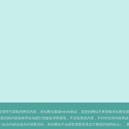
即可获取的网页内容，本站爬虫遵循robots协议，若您的网站不希望被本站爬虫抓取，可
抓取到的内容由程序自动进行排版处理再展现，不涉及更改内容，不针对任何内容表述
（站点内容必须允许游客访问，本站爬虫不会抓取需要登录后才展现内容的站点），