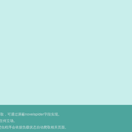
通过屏蔽novelspider字段实现。
任何立场。
爬虫程序会依据负载状态自动爬取相关页面。