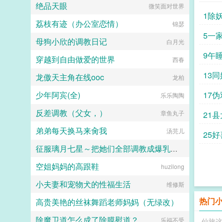
绝品天眼
微笑面对世界
独奏者
1除
荔枝有迹（办公室恋情）
锦瑟
5一
母狗小欣的调教日记
白月光
9午
穿越到自由做爱的世界
西春
13
龙傲天主角在线ooc
龙柏
少年阿宾(全)
17
乐乐陶陶
反差调教（父女，）
章鱼丸子
21县
弟弟每天换马来肏我
汤芫儿
25
征服璃月七星～把她们全部调教成爆乳长腿肉便器母猪的第一步
空姐妈妈的高跟鞋
huzilong
佚名
小夫妻和宠物犬的性福生活
维修斯
热门
高贵美艳的丝袜舞蹈老师妈妈（无绿改）
除魔卫道怎么成了除膜慰道？
江南大刀2012
乐福不受
仙旅