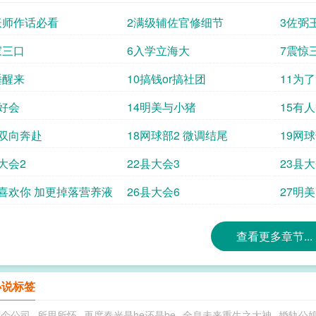
妖师作话必看
2满级辅佐官修细节
3佐弼
家三口
6入学立海大
7震惊
睡醒来
10搞钱or搞社团
11为
同好会
14明美与小猪
15有
伪双向奔赴
18网球部2 微调结尾
19网
大会2
22县大会3
23县大
好喜欢你 加更掉落营养液
26县大会6
27明
查看更多章节...
小说标签
这个公司
所思所怀
再度春光是he还是be
全息未来重生之大神
婚轨公