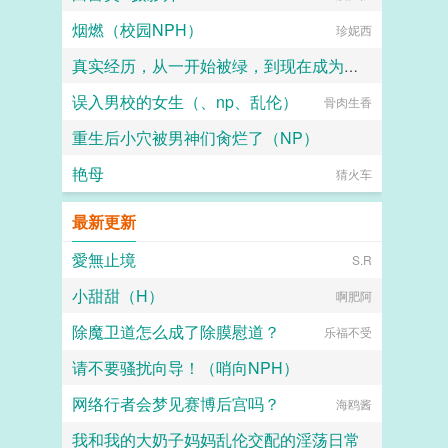
烟燃（校园NPH）
珍妮西
真实经历，从一开始被绿，到现在成为绿奴
误入男校的女生（、np、乱伦）
yaoyuan1984107
骨肉生香
重生后小穴被男神们肏烂了（NP）
艳母
曲奇哈密瓜
猜火车
最新更新
愛無止境
S.R
小甜甜（H）
啊肥阿
除魔卫道怎么成了除膜慰道？
乐福不受
请不要骚扰向导！（哨向NPH）
网络行者会梦见赛博后宫吗？
我命由我不由天！
海鸥酱
我和我的大奶子妈妈乱伦交配的淫荡日常