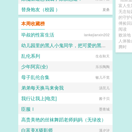
富人生
替身炮友（校园 ）
夏桑
无念短
的守护
本周收藏榜
傅捡回
阅读
毕叔的性富生活
败涂地
lankejianxin202
人体验
幼儿园里的黑人小鬼同学，把可爱的黑丝吊带肥臀妈妈爆插到恶堕叫爹！（无绿改）
腾时
乱伦系列
珍稀木种塞林木
生在秋天
少年阿宾(全)
乐乐陶陶
母子乱伦合集
敏儿不觉
弟弟每天换马来肏我
汤芫儿
我行让我上[电竞]
酱子贝
臣服Ⅰ
墨青城
高贵美艳的丝袜舞蹈老师妈妈（无绿改）
白富美X摄影师
江南大刀2012
溪夕汐