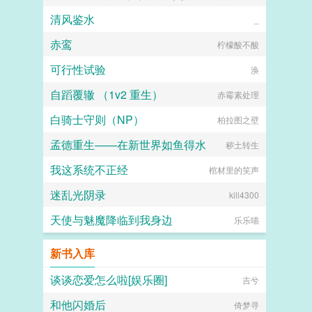
清风鉴水
YUZU
_
赤鸾
柠檬酸不酸
可行性试验
涣
自蹈覆辙 （1v2 重生）
赤霉素处理
白骑士守则（NP）
柏拉图之壁
孟德重生——在新世界如鱼得水
秽土转生
我这系统不正经
棺材里的笑声
迷乱光阴录
kill4300
天使与魅魔降临到我身边
乐乐喵
新书入库
谈谈恋爱怎么啦[娱乐圈]
吉兮
和他闪婚后
倚梦寻