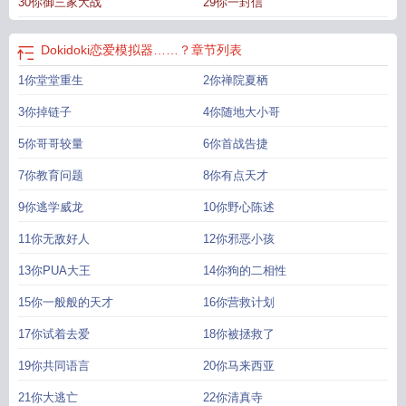
30你御三家大战
29你一封信
simulation)
恋爱模拟器游戏推荐
恋爱模拟器安装
恋爱模拟器Lovesimulation
Dokidoki恋爱模拟器……？
章节列表
1你堂堂重生
2你禅院夏栖
3你掉链子
4你随地大小哥
5你哥哥较量
6你首战告捷
7你教育问题
8你有点天才
9你逃学威龙
10你野心陈述
11你无敌好人
12你邪恶小孩
13你PUA大王
14你狗的二相性
15你一般般的天才
16你营救计划
17你试着去爱
18你被拯救了
19你共同语言
20你马来西亚
21你大逃亡
22你清真寺