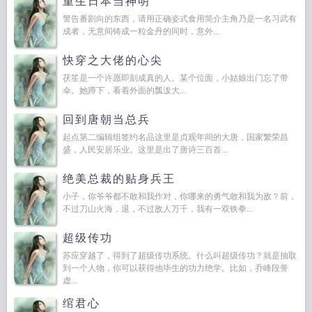
重生日本当神明
警告番剧向的东西，请用正确姿式食用简介主角乃是一名习武有
成者，无意间铸成一粒金丹的同时，意外...
快穿之大佬的心尖
茯笙是一个许愿即刻成真的人。某个位面，小姑娘出门忘了带
伞。她蹲下，看着外面的瓢泼大...
回到唐朝当总兵
起点第二编辑组签约名品这里是贞观年间的大唐，国家繁荣昌
盛，人民安居乐业。这里是出了唐诗三百首...
绝美总裁的贴身兵王
小子，你爷爷都不敢和我作对，你哪来的勇气敢和我为敌？前，
不过刀山火海，退，不过敌人万千，我有一双铁拳...
超级传功
苏应穿越了，得到了超级传功系统。什么叫超级传功？就是抽取
到一个人物，你可以获得他毕生的功力绝学。比如，乔峰段誉
虚...
绾君心