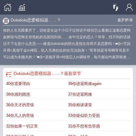
Dokidoki恋爱模拟器……？
森罗梦
/著
你的人生无限重开了，目标是在这个小日子过得还不错但怎么看都泛滥着恋爱狗
血桥段与恐怖生存危机的岛国找到你……命中注定的恋人？等等，找不到的话就
活不下去是什么意思——难道dokidoki的部分是指生存而不是恋爱吗！■你+咒回
开局=真假千金in禅院，陷入兄弟拉扯的你无法脱身！“哥哥就是哥哥啊哥哥是不
可以成为未婚夫的！”■你+灵能开局=特级忍人in调味市，每天都在约束异能者好
累人！“靠谱的成年男性多多益善！中二少年请不要靠近！”■你+猎人开局=全能小
天才in窟卢塔，糟糕到底谁才是你的真爱！“天降竹马和真·竹马们的构成也太复杂
Dokidoki恋爱模拟器……？
最新章节
了一点吧！”■你+jojo开局=烂梗大王in杜王町，肌肉猛女正是在下！“我jo家人一
40你需要理由
39你进退两难again
生一次的闪现就是为了闪进你的心里！”■你+排球开局=白鸟泽的学生会长兼马术
部中流砥柱兼排球社经理兼……“不好意思这里站不下这么多人！”■你+？？开局
38你感到困惑
37你进退两难
=？？？？而你的旅程——咒回篇进行中○■食用指南：◎小夏的恋爱大冒险，不
一定很恋爱但一定很冒险kkkk每个周目都有不止一个男主，但谁才是真爱呢好难
36你天才的苦恼
35你相谈课堂
猜啊（）◎独立if，没看过小夏1.0也可以轻松入坑！请做好接收狗血的心理准
34你凡人的苦恼
33你疑似听力受损
备！◎一如既往轻松愉快的第二人称，但笨人是错别字大王，如果有虫可以揪出
来！魔.蝎.小.说WWW.MOXIEXS.TOP
恋爱模拟器合集
恋爱模拟器app
CORTIS
32你如果一切正常
31你不想有负罪感
恋爱模拟器
恋爱模拟器小游戏入口
恋爱模拟器是什么
恋爱模拟器(love