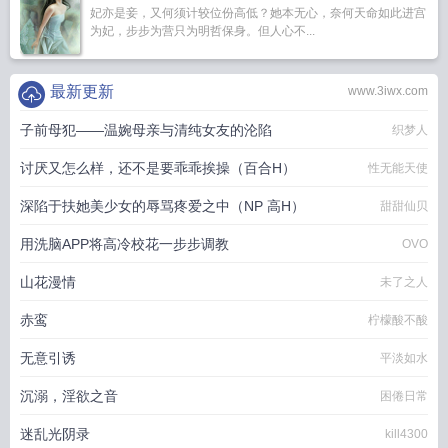
妃亦是妾，又何须计较位份高低？她本无心，奈何天命如此进宫
为妃，步步为营只为明哲保身。但人心不...
最新更新
www.3iwx.com
子前母犯——温婉母亲与清纯女友的沦陷
织梦人
讨厌又怎么样，还不是要乖乖挨操（百合H）
性无能天使
深陷于扶她美少女的辱骂疼爱之中（NP 高H）
甜甜仙贝
用洗脑APP将高冷校花一步步调教
OVO
山花漫情
未了之人
赤鸾
柠檬酸不酸
无意引诱
平淡如水
沉溺，淫欲之音
困倦日常
迷乱光阴录
kill4300