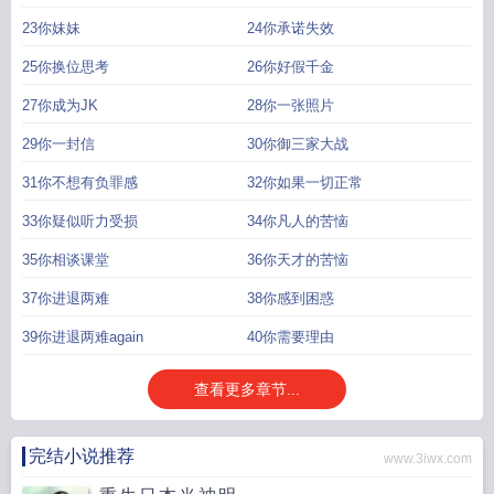
23你妹妹
24你承诺失效
25你换位思考
26你好假千金
27你成为JK
28你一张照片
29你一封信
30你御三家大战
31你不想有负罪感
32你如果一切正常
33你疑似听力受损
34你凡人的苦恼
35你相谈课堂
36你天才的苦恼
37你进退两难
38你感到困惑
39你进退两难again
40你需要理由
查看更多章节...
完结小说推荐
www.3iwx.com