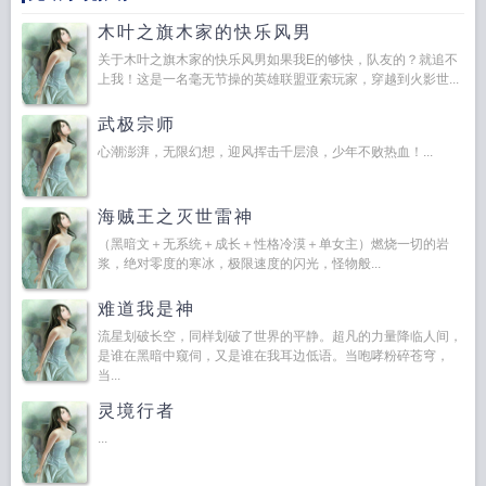
木叶之旗木家的快乐风男
关于木叶之旗木家的快乐风男如果我E的够快，队友的？就追不
上我！这是一名毫无节操的英雄联盟亚索玩家，穿越到火影世...
武极宗师
心潮澎湃，无限幻想，迎风挥击千层浪，少年不败热血！...
海贼王之灭世雷神
（黑暗文＋无系统＋成长＋性格冷漠＋单女主）燃烧一切的岩
浆，绝对零度的寒冰，极限速度的闪光，怪物般...
难道我是神
流星划破长空，同样划破了世界的平静。超凡的力量降临人间，
是谁在黑暗中窥伺，又是谁在我耳边低语。当咆哮粉碎苍穹，
当...
灵境行者
...