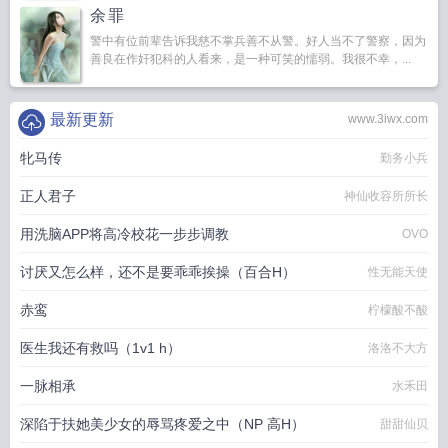
余罪
警中有位前辈告诉我慈不掌兵善不从警。好人当不了警察，因为
善良在作奸犯科的人看来，是一种可笑的懦弱。我很不幸，...
最新更新
www.3iwx.com
牝马传
勤务小兵
正人君子
神仙收容所所长
用洗脑APP将高冷校花一步步调教
OVO
讨厌又怎么样，还不是要乖乖挨操（百合H）
性无能天使
赤鸾
柠檬酸不酸
医生我还有救吗（1v1 h）
洛洛不大方
一脉相承
水禾田
深陷于扶她美少女的辱骂疼爱之中（NP 高H）
甜甜仙贝