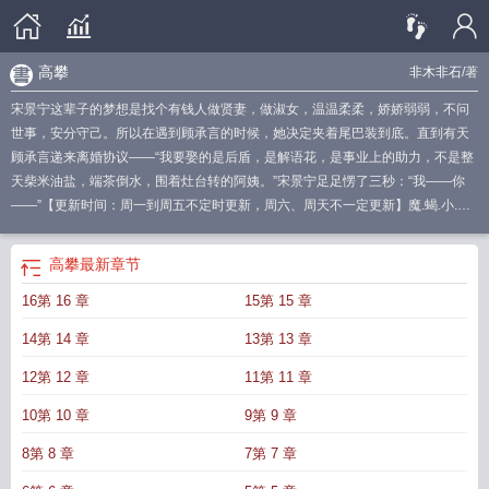
高攀
非木非石
/著
宋景宁这辈子的梦想是找个有钱人做贤妻，做淑女，温温柔柔，娇娇弱弱，不问
世事，安分守己。所以在遇到顾承言的时候，她决定夹着尾巴装到底。直到有天
顾承言递来离婚协议——“我要娶的是后盾，是解语花，是事业上的助力，不是整
天柴米油盐，端茶倒水，围着灶台转的阿姨。”宋景宁足足愣了三秒：“我——你
——”【更新时间：周一到周五不定时更新，周六、周天不一定更新】魔.蝎.小.说
WWW.MOXIEXS.TOP
高攀by蛋挞鲨
高攀
最新章节
16第 16 章
15第 15 章
14第 14 章
13第 13 章
12第 12 章
11第 11 章
10第 10 章
9第 9 章
8第 8 章
7第 7 章