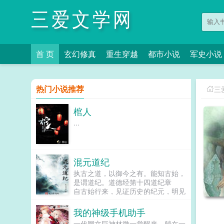
三爱文学网
首 页
玄幻修真
重生穿越
都市小说
军史小说
热门小说推荐
三
棺人
...
混元道纪
执古之道，以御今之有。能知古始，
是谓道纪。道德经第十四道纪章
自古始行来，见证历史的纪元，明见
道纪！洪荒在眼中见证，神话在身边
发生。也曾遥见太...
我的神级手机助手
一代网文巨神林微一觉醒来，躺在一