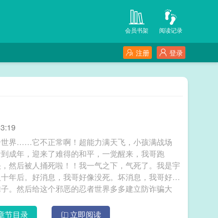
会员书架
阅读记录
注册
登录
3:19
个世界……它不正常啊！超能力满天飞，小孩满战场
活到成年，迎来了难得的和平，一觉醒来，我哥跑
头，然后被人捅死啦！！我一气之下，气死了。我是宇
八十年后。好消息，我哥好像没死。坏消息，我哥好像
摊子。然后给这个邪恶的忍者世界多多建立防诈骗大
女主万人迷，金手指加满，男女通吃的那种2、作者练
是为了练习服务3、第一人称，随意带入4、原著的时
章节目录
立即阅读