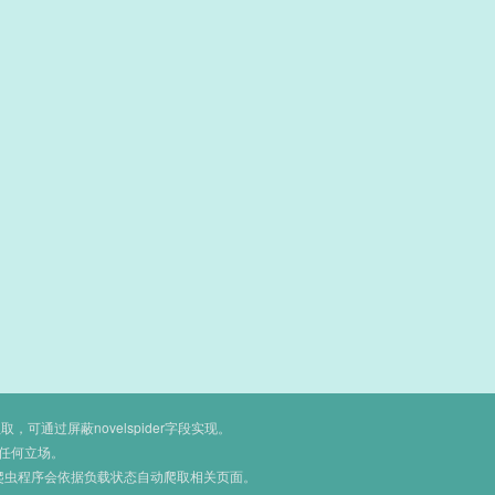
通过屏蔽novelspider字段实现。
任何立场。
爬虫程序会依据负载状态自动爬取相关页面。