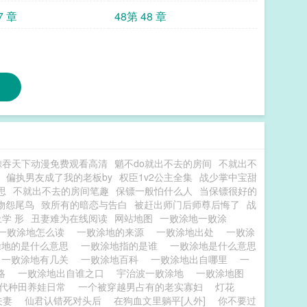
7 章
48第 48 章
鲸吞天下动漫免费观看高清
魈不do就出不去的房间
不就出不
偏执男友成了我的老板by
权臣1v2公主全集
战少掌中宝甜
思
不就出不去的房间笔趣
保镖一般怕什么人
当保镖很好的
物怨尾鸟
致所有的暗恋与告白
被赶出师门后师尊后悔了
战
学 形
丑妻难为在线阅读
网站地图
一败涂地一败涂
一败涂地怎么读
一败涂地的来源
一败涂地出处
一败涂
涂地的是什么意思
一败涂地指的是谁
一败涂地是什么意思
一败涂地有几关
一败涂地百科
一败涂地出自哪里
一
攻略
一败涂地出自谁之口
宇治波一败涂地
一败涂地图
代种田养娃日常
一个被穿越男占有的老实寡妇
灯花
夫妻
仙君认错死对头后
在狗血文里躺平[人外]
你不要过