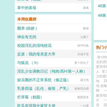
45第 
掌中的美母
幕卷
49第 
本周收藏榜
圈养 (病娇 )
耐俗
神在有无间
云藏了
校园淫乱的清纯校花
持竿钓鱼
热门
反派：我的母亲是大帝
乐福不受
致19
去的房
与狐说 （ h）
萝卜药丸了
妻乖乖
淫乱少女调教日记（纯肉/高H/第一人称）
人
老
少的蜜
娱乐圈的不正常系统（修正版）
霸王色
侜竹
地
Z
地 攻
乳香四溢（乱伦，偷情，产乳）
丽春院头牌
啊
败涂地
烂草莓（校园）
梨梨亚冬
片
喜
国
吃瓜发现我全家皆大佬
一口果