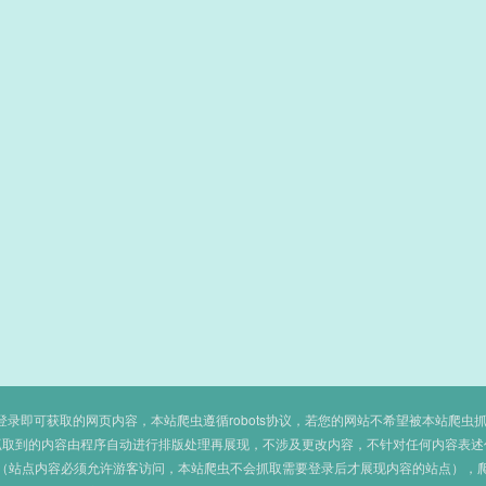
即可获取的网页内容，本站爬虫遵循robots协议，若您的网站不希望被本站爬虫抓取，可
抓取到的内容由程序自动进行排版处理再展现，不涉及更改内容，不针对任何内容表述
（站点内容必须允许游客访问，本站爬虫不会抓取需要登录后才展现内容的站点），