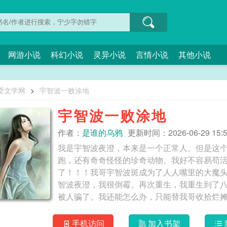
网游小说
科幻小说
灵异小说
言情小说
其他小说
爱文学网
>
宇智波一败涂地
宇智波一败涂地
作者：
是谁的乌鸦
更新时间：2026-06-29 15:5
我是宇智波夜澄，本来是一个正常人。但是这
跑，还有奇奇怪怪的珍奇动物。我好不容易苟
了！！！我哥宇智波斑成为了人人嘴里的大魔
智波夜澄，我很倒霉。再次重生，我重生到了
被人骗了。我还能怎么办，只能替我哥收拾烂
学，以防出现更多受害者。-以下是指南：1、
文笔作品，用于练习各种描写，任何剧情出现都
手机访问
加入书架