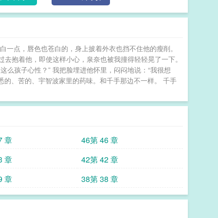
会加入很多作者对角色的个人理解，包括原著一些对
己的想法补完6、女主是斑的妹妹，不搞骨科，但是
xp产物8、基本上不改变原作剧情，只改变结局，全员
苍白一点，唇色也苍白的，身上披着外衣也挡不住他的瘦削。
走过去抱着他，即使这样小心，泉奈也被我撞得轻轻晃了一下。
这么孩子心性？” 我把脸埋进他怀里，闷闷地说：“我很想
熟悉的、苦的、宇智波家里的药味。和千手那边不一样。 千手
7 章
46第 46 章
3 章
42第 42 章
9 章
38第 38 章