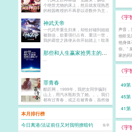
个绝世尤物的床上，然后就发现熟悉
的校园教授的不再是以语数外为主，
而是骑士力量的修行，强大的骑士能
《宇智
够激活脉轮，凝练元素魔力，斩杀妖
神武天帝
魔，甚至能够觉醒各种各样的古老龙
声音，
一代武帝重生归来，却恰好碰到姐姐
脉，一步步化身为史诗中的巨龙，成
被胁迫，欲要强行占有。重活一世，
他听见
为长生种之一，迈入不朽行列。最古
我的霸世之路便从你开始踏上！耽美
怪的是他手机上的一款作家助手变异
他身体
文（danmeicloud）提供神武天帝最
了，通过作品提升作家等级，能...
你。”
新章节全文免费阅读！。...
那些和人生赢家抢男主的日子[快穿]
家的药
...
《宇
罪青春
49第 
酷匠网，1999年，我把女同学骗到
山上，用汽水瓶欺负了她。。。我们
45第 
都有过青春，或正在被青春，虽然做
过或正做着一些荒唐的事情，可那是
41第 
鲜活真实的我们。罪青春不是天生有
本月排行榜
罪，而是一种无奈的选择。走过罪
恶，走向光明！...
今日离港/法证前任又对我明撩暗钓
鱼宰
《宇