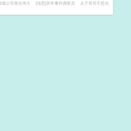
让游戏公司再次伟大
[综恐]异常事件调查员
太子哥哥不想当