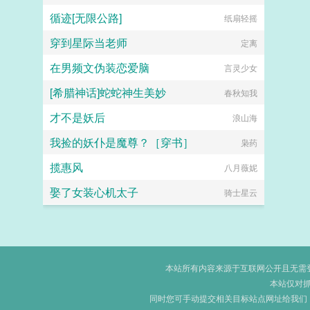
循迹[无限公路]
纸扇轻摇
穿到星际当老师
定离
在男频文伪装恋爱脑
言灵少女
[希腊神话]蛇蛇神生美妙
春秋知我
才不是妖后
浪山海
我捡的妖仆是魔尊？［穿书］
枭药
揽惠风
八月薇妮
娶了女装心机太子
骑士星云
本站所有内容来源于互联网公开且无需登录
本站仅对
同时您可手动提交相关目标站点网址给我们