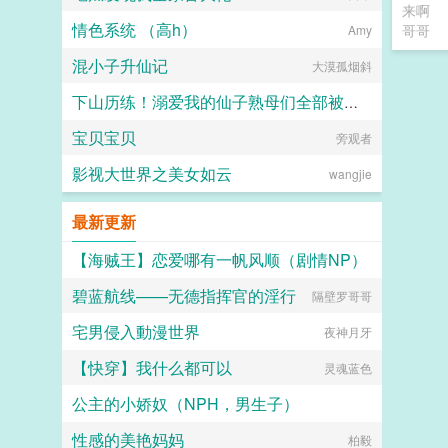
来啊
情色系统 （高h）
哥哥
Amy
混小子升仙记
大漠孤烟斜
下山历练！溺爱我的仙子熟母们全部被大肉棒野爹隐奸NTR寝取恶堕了！
宝贝宝贝
MP9494
旁观者
影视大世界之美女如云
wangjie
最新更新
【海贼王】恋爱哪有一帆风顺（剧情NP）
碧蓝航线——无德指挥官的淫行
隔壁罗哥哥
飙马厉刀
宅男侵入動漫世界
夜神月牙
【快穿】我什么都可以
灵魂蓝色
公主的小娇奴（NPH，男生子）
性感的美艳妈妈
请药师赐福于我胞
柏毅