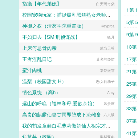
指瘾【年代弟媳】
白天玛奇朵
1第 
校园宠物玩家：捕捉爆乳黑丝熟女老师和白丝校花
5第 
神御之权（清茗学院重置版）
小人国国王
Keyprca
9第 
不如归去【SM 刑侦谍战】
晓月
13第 
上床何忌骨肉亲
武当天尊
王者淫乱日记
17第 
莫名的烦恼
蜜汁肉桃
棠梨煎雪
21第 
温梨（校园甜文 H）
恶女莉莉子
25第 
情色系统 （高h）
Amy
29第 
远山的呼唤（福林和母,爱欲亲娘）
风景画
33第 
高贵的麒麟仙兽甘雨即堕成下流雌畜
六六饭
37第 
我的鹤发童颜白毛萝莉傲娇仙人祖宗才不可能被巨根轻浮蛮汉ntr隐奸恶堕
41第 
烂草莓（校园）
梨梨亚冬
MP9494