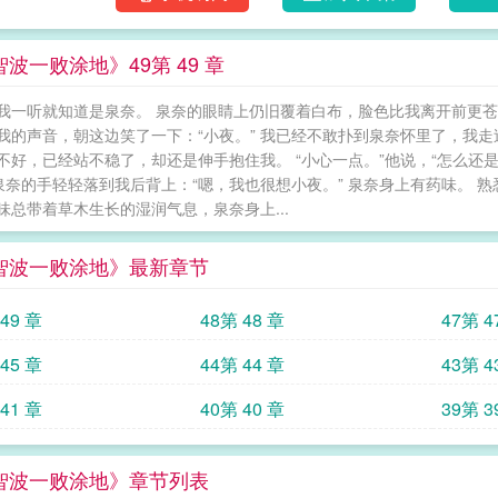
间线混乱，所以时间线作者都是连蒙带猜的5、
于作者来说莫名其妙的剧情，都会被作者根据自
波一败涂地》49第 49 章
女主是兄控7、女主不是完美女主，纯粹是作者
单箭头魔.蝎.小.说WWW.MOXIEXS.TOP 一败涂地指的是谁 一败涂地出自谁之口 一败涂地出自哪里
我一听就知道是泉奈。 泉奈的眼睛上仍旧覆着白布，脸色比我离开前更
一败涂地有几关 是谁的乌鸦
我的声音，朝这边笑了一下：“小夜。” 我已经不敢扑到泉奈怀里了，我
不好，已经站不稳了，却还是伸手抱住我。 “小心一点。”他说，“怎么还是
 泉奈的手轻轻落到我后背上：“嗯，我也很想小夜。” 泉奈身上有药味。 
味总带着草木生长的湿润气息，泉奈身上...
智波一败涂地》最新章节
49 章
48第 48 章
47第 4
45 章
44第 44 章
43第 4
41 章
40第 40 章
39第 3
智波一败涂地》章节列表