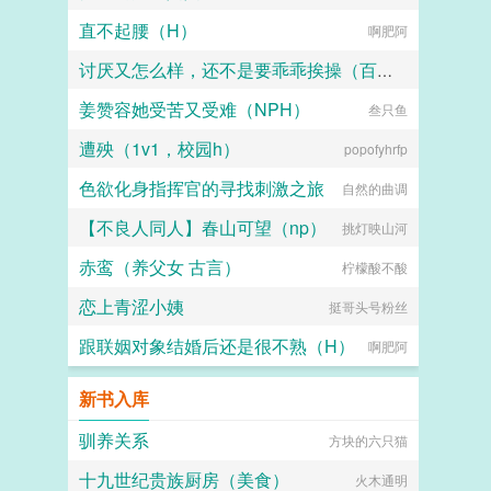
直不起腰（H）
啊肥阿
讨厌又怎么样，还不是要乖乖挨操（百合H）
姜赞容她受苦又受难（NPH）
性无能天使
叁只鱼
遭殃（1v1，校园h）
popofyhrfp
色欲化身指挥官的寻找刺激之旅
自然的曲调
【不良人同人】春山可望（np）
挑灯映山河
赤鸾（养父女 古言）
柠檬酸不酸
恋上青涩小姨
挺哥头号粉丝
跟联姻对象结婚后还是很不熟（H）
啊肥阿
新书入库
驯养关系
方块的六只猫
十九世纪贵族厨房（美食）
火木通明