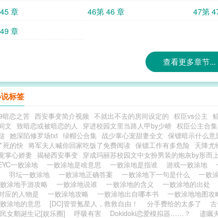
45 章
46第 46 章
47第 4
49 章
查看更多章节...
小说标签
99暗恋之苦
西安事变简介视频
不就出不去的房间设定的
权臣vs公主
间文
致暗恋或被暗恋的人
穿进校园文里当路人甲by少峤
权臣公主合集
哒
她深陷修罗场txt
绿帽公合集
战少掌心宠甜妻全文
保镖暗示什么意
了死的快
将军夫人喊你回家吃饭了免费阅读
保镖工作有多危险
天降尤
宠掌心娇妻
揭秘西安事变
穿成玛丽苏校园文中女扮男装的炮灰by形而上
EYC一败涂地
一败涂地是啥意思
一败涂地是指谁
游戏一败涂地
略
羽坛一败涂地
一败涂地正确答案
一败涂地下一句是什么
一败
一败涂地手游攻略
一败涂地说谁
一败涂地的含义
一败涂地的出处
对应的人物是
一败涂地攻略
一败涂地出自哪本书
一败涂地地图
一败涂地的意思
[DC]管管氪星人，救救自由！
分手费给的太多了
古
民女鹅诞生记[娱乐圈]
呼吸有害
Dokidoki恋爱模拟器……？
遗嘱