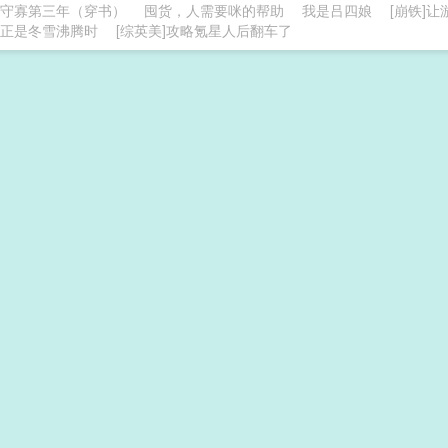
守寡第三年（穿书）
囤货，人需要咪的帮助
我是吕四娘
[崩铁]
正是冬雪沸腾时
[综英美]攻略氪星人后翻车了