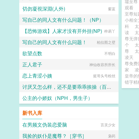
墟至
观看
切勿凝視深淵(人外)
窗蓝
至尊短
写自己的同人文有什么问题！（NP）
小相全
科
【恐怖游戏】人家才没有开外挂(NP)
柏拉图之壁
梓易丫
读
尊无弹
写自己的同人文有什么问题！
柏拉图之壁
个
尊
欲望点数
不明白
凌天
尊免费
正人君子
神仙收容所所长
家
凌
恋上青涩小姨
皇帝的
挺哥头号粉丝
错字精
讨厌又怎么样，还不是要乖乖挨操（百合H）
公主的小娇奴（NPH，男生子）
性无能天使
请药师赐福于我胞
新书入库
在男频文伪装恋爱脑
言灵少女
我捡的妖仆是魔尊？［穿书］
枭药