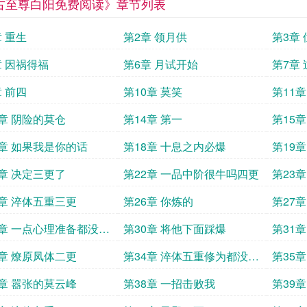
古至尊白阳免费阅读》章节列表
章 重生
第2章 领月供
第3章
章 因祸得福
第6章 月试开始
第7章
章 前四
第10章 莫笑
第11
了
3章 阴险的莫仓
第14章 第一
第15章
7章 如果我是你的话
第18章 十息之内必爆
第19
1章 决定三更了
第22章 一品中阶很牛吗四更
第23
5章 淬体五重三更
第26章 你炼的
第27章
9章 一点心理准备都没有
第30章 将他下面踩爆
第31
3章 燎原凤体二更
第34章 淬体五重修为都没有
第35
三更
7章 嚣张的莫云峰
第38章 一招击败我
第39