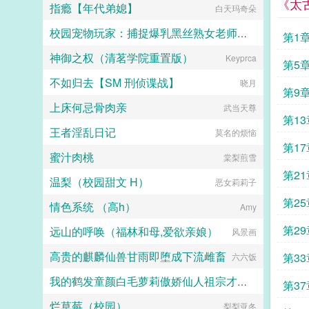
《太
指瘾【年代弟媳】
白天玛奇朵
校园宠物玩家：捕捉爆乳黑丝熟女老师和白丝校花
第1
神御之权（清茗学院重置版）
小人国国王
Keyprca
第5
不如归去【SM 刑侦谍战】
晓月
第9
上床何忌骨肉亲
武当天尊
第1
王者淫乱日记
莫名的烦恼
第1
蜜汁肉桃
棠梨煎雪
第2
温梨（校园甜文 H）
恶女莉莉子
第2
情色系统 （高h）
Amy
第2
远山的呼唤（福林和母,爱欲亲娘）
风景画
二更
高贵的麒麟仙兽甘雨即堕成下流雌畜
第3
六六饭
我的鹤发童颜白毛萝莉傲娇仙人祖宗才不可能被巨根轻浮蛮汉ntr隐奸恶堕
第3
烂草莓（校园）
梨梨亚冬
MP9494