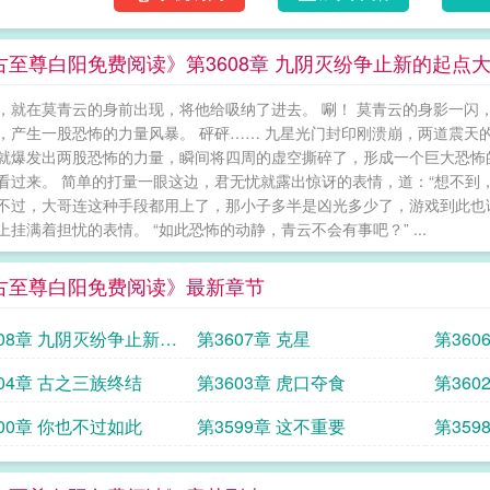
古至尊白阳免费阅读》第3608章 九阴灭纷争止新的起点
，就在莫青云的身前出现，将他给吸纳了进去。 唰！ 莫青云的身影一闪
，产生一股恐怖的力量风暴。 砰砰…… 九星光门封印刚溃崩，两道震天
就爆发出两股恐怖的力量，瞬间将四周的虚空撕碎了，形成一个巨大恐怖
看过来。 简单的打量一眼这边，君无忧就露出惊讶的表情，道：“想不到
 “不过，大哥连这种手段都用上了，那小子多半是凶光多少了，游戏到此也
上挂满着担忧的表情。 “如此恐怖的动静，青云不会有事吧？” ...
古至尊白阳免费阅读》最新章节
608章 九阴灭纷争止新的
第3607章 克星
第36
大结局
604章 古之三族终结
第3603章 虎口夺食
第36
600章 你也不过如此
第3599章 这不重要
第359