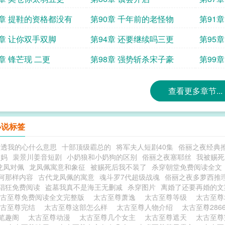
9章 提鞋的资格都没有
第90章 千年前的老怪物
第91
3章 让你双手双脚
第94章 还要继续吗三更
第95
章 锋芒现 二更
第98章 强势斩杀宋子豪
第99
查看更多章节...
小说标签
看透我的心什么意思
十部顶级霸总的
将军夫人短剧40集
俗丽之夜经典
的妈
裴景川姜音短剧
小奶狼和小奶狗的区别
俗丽之夜塞耶丝
我被赐死
龙凤对佩
龙凤佩寓意和象征
被赐死后我不装了
杀穿朝堂免费阅读全文
何那样内容
古代龙凤佩的寓意
魂斗罗7代超级战魂
俗丽之夜多萝西推
猖狂免费阅读
盗墓我真不是海王无删减
杀穿图片
离婚了还要再婚的文
太古至尊免费阅读全文完整版
太古至尊萧逸
太古至尊等级
太古至
太古至尊完结
太古至尊这部怎么样
太古至尊人物介绍
太古至尊286
笔趣阁
太古至尊动漫
太古至尊几个女主
太古至尊遮天
太古至