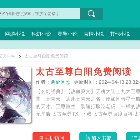
网游小说
科幻小说
灵异小说
言情小说
其他小说
爱文学网
>
太古至尊白阳免费阅读
太古至尊白阳免费阅读
作者：
两处闲愁
更新时间：2024-04-13 23:32:
【玄幻经典】【热血爽文】天魂大陆上九大至
辈，莫青云。从此莫青云之名，便如同彗星一
的天才。至尊重生，装逼打脸吃老虎，一样的热血，不一样的崛起
无弹窗 太古至尊TXT下载 太古至尊百度百科 
手机访问
加入书架