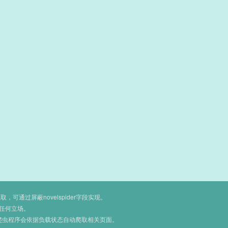
通过屏蔽novelspider字段实现。
任何立场。
爬虫程序会依据负载状态自动爬取相关页面。