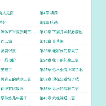
 仇人见面
第4章 胡闹
 过分
第8章 暗劲
章 淬体五重很强吗三更
第12章 下届月试我必废他
 连云城
第16章 百草阁
章 灵魂强度
第20章 老家伙们都疯了
章 一品顶阶
第24章 收下的礼物二更
 突破了
第28章 你不会看上我了吧
章 莫青云的武魂二更
第32章 现在知道怕了吧
章 你没有吃饭吗
第36章 风水轮流转二更
章 早修炼几年罢了
第40章 武魂神通二更