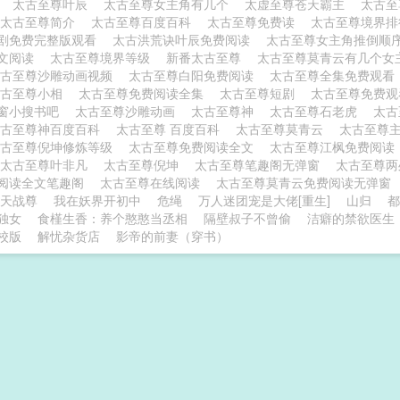
尊
太古至尊叶辰
太古至尊女主角有几个
太虚至尊苍天霸主
太古至
太古至尊简介
太古至尊百度百科
太古至尊免费读
太古至尊境界
剧免费完整版观看
太古洪荒诀叶辰免费阅读
太古至尊女主角推倒顺
文阅读
太古至尊境界等级
新番太古至尊
太古至尊莫青云有几个
太古至尊沙雕动画视频
太古至尊白阳免费阅读
太古至尊全集免费观
太古至尊小相
太古至尊免费阅读全集
太古至尊短剧
太古至尊免费
窗小搜书吧
太古至尊沙雕动画
太古至尊神
太古至尊石老虎
太
太古至尊神百度百科
太古至尊 百度百科
太古至尊莫青云
太古至尊
太古至尊倪坤修炼等级
太古至尊免费阅读全文
太古至尊江枫免费阅
太古至尊叶非凡
太古至尊倪坤
太古至尊笔趣阁无弹窗
太古至尊
阅读全文笔趣阁
太古至尊在线阅读
太古至尊莫青云免费阅读无弹窗
天战尊
我在妖界开初中
危绳
万人迷团宠是大佬[重生]
山归
都
独女
食槿生香：养个憨憨当丞相
隔壁叔子不曾偷
洁癖的禁欲医生
校版
解忧杂货店
影帝的前妻（穿书）