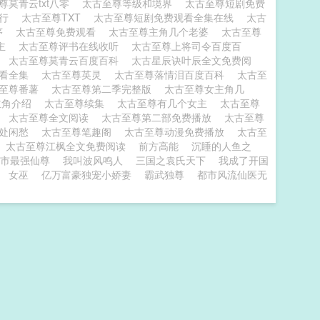
尊莫青云txt八零
太古至尊等级和境界
太古至尊短剧免费
排行
太古至尊TXT
太古至尊短剧免费观看全集在线
太古
序
太古至尊免费观看
太古至尊主角几个老婆
太古至尊
女主
太古至尊评书在线收听
太古至尊上将司令百度百
看
太古至尊莫青云百度百科
太古星辰诀叶辰全文免费阅
观看全集
太古至尊英灵
太古至尊落情泪百度百科
太古至
古至尊番薯
太古至尊第二季完整版
太古至尊女主角几
主角介绍
太古至尊续集
太古至尊有几个女主
太古至尊
读
太古至尊全文阅读
太古至尊第二部免费播放
太古至尊
两处闲愁
太古至尊笔趣阁
太古至尊动漫免费播放
太古至
太古至尊江枫全文免费阅读
前方高能
沉睡的人鱼之
市最强仙尊
我叫波风鸣人
三国之袁氏天下
我成了开国
女巫
亿万富豪独宠小娇妻
霸武独尊
都市风流仙医无