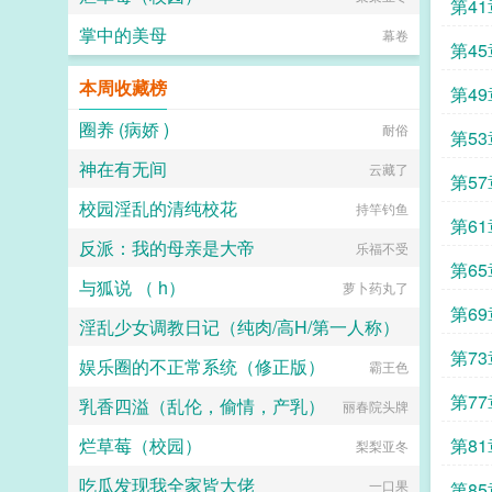
第4
掌中的美母
幕卷
第4
本周收藏榜
第49
圈养 (病娇 )
耐俗
第5
神在有无间
云藏了
更
第5
校园淫乱的清纯校花
持竿钓鱼
炼
第6
反派：我的母亲是大帝
乐福不受
第6
与狐说 （ h）
萝卜药丸了
第6
淫乱少女调教日记（纯肉/高H/第一人称）
第7
娱乐圈的不正常系统（修正版）
霸王色
侜竹
第7
乳香四溢（乱伦，偷情，产乳）
丽春院头牌
烂草莓（校园）
第8
梨梨亚冬
吃瓜发现我全家皆大佬
一口果
第8