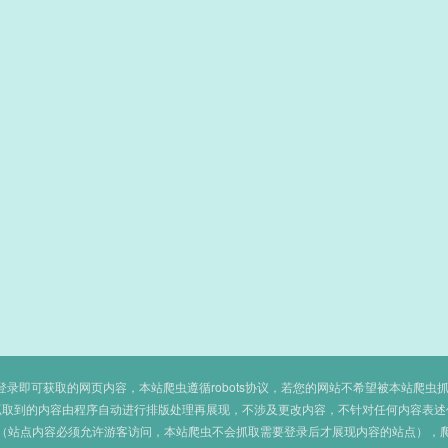
即可获取的网页内容，本站爬虫遵循robots协议，若您的网站不希望被本站爬虫抓取，可
抓取到的内容由程序自动进行排版处理再展现，不涉及更改内容，不针对任何内容表述
（站点内容必须允许游客访问，本站爬虫不会抓取需要登录后才展现内容的站点），