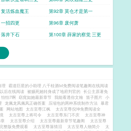
章 复活炼血魔王
第92章 莫仓才是第一
章 一招四更
第96章 废何萧
章 落井下石
第100章 薛家的察觉 三更
推理
霸道巨星的小助理 八千桂酒txt免费阅读笔趣阁在线阅读
以后在线阅读
被赐死她转身成了地府判官的
长公主原著免
怕怕7啊
窈窕如她最新章节
我能看透你文翰
笛子图片
小
理
龙佩龙凤佩凤正确答案
压缩包的两种系统制作方法
暴君
案
网站地图
太古至尊江枫
太古至尊倪坤免费阅读全
尊境
太古至尊上将司令
太古至尊东门不庆
太古至尊神
6章
太古至尊介绍
太古至尊最新章节笔趣阁
太古至尊
尊完整版免费观看
太古至尊落情泪
太古至尊人物简介
太