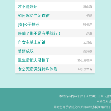
才不是妖后
浪山海
如何嫁给当朝首辅
榶酥
[秦]公子扶苏
时槐序
修仙？那不是有手就行！
尔迩
向女主献上断袖
云思山
赘婿成双
西羚墨
重生后把夫君换了
爱心扁桃体
老公死后觉醒特殊体质
五杉森兰若
本站所有内容来源于互联网公开且无需登录
本站仅对
同时您可手动提交相关目标站点网址给我们