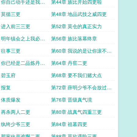
章 你自己动手还是我来
第44章 族比开始四更啦
章 莫循三更
第48章 地品武技之威四更
章 进入前三三更
第52章 莫仓的真正实力
章 明年镇会之上我必入
第56章 族比落幕终章
章 往事三更
第60章 我说的是让你滚不是
走
章 你已经是二品炼丹师
第64章 丹窖二更
 碧玉府
第68章 要不我们赌大点
 报复
第72章 薛明少爷不会放过你
的三更
章 体质爆发
第76章 晋级真气境
章 再杀两人二更
第80章 战真气四重三更
章 纨绔少爷三更
第84章 祖墓四更
章 那家伙是谁啊二更
第88章 莫欣遇险三更