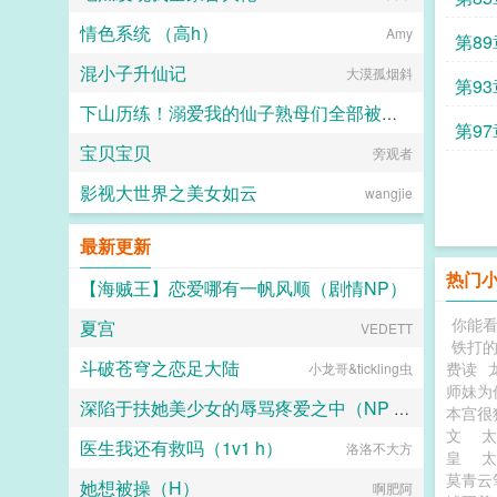
情色系统 （高h）
Amy
第8
混小子升仙记
大漠孤烟斜
第9
下山历练！溺爱我的仙子熟母们全部被大肉棒野爹隐奸NTR寝取恶堕了！
第97
宝贝宝贝
MP9494
旁观者
影视大世界之美女如云
wangjie
最新更新
热门
【海贼王】恋爱哪有一帆风顺（剧情NP）
你能
夏宫
飙马厉刀
VEDETT
铁打
斗破苍穹之恋足大陆
费读
小龙哥&tickling虫
师妹为
深陷于扶她美少女的辱骂疼爱之中（NP 高H）
本宫很
文
医生我还有救吗（1v1 h）
洛洛不大方
甜甜仙贝
皇
莫青云
她想被操（H）
啊肥阿