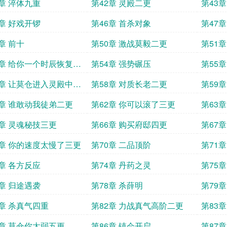
1章 淬体九重
第42章 灵殿二更
第43
三更
5章 好戏开锣
第46章 首杀对象
第47
章 前十
第50章 激战莫毅二更
第51
3章 给你一个时辰恢复二
第54章 强势碾压
第55
真气境
7章 让莫仓进入灵殿中修
第58章 对质长老二更
第59
1章 谁敢动我徒弟二更
第62章 你可以滚了三更
第63
了
5章 灵魂秘技三更
第66章 购买府邸四更
第67章
9章 你的速度太慢了三更
第70章 二品顶阶
第71章
3章 各方反应
第74章 丹药之灵
第75
7章 归途遇袭
第78章 杀薛明
第79
1章 杀真气四重
第82章 力战真气高阶二更
第83
5章 莫仓你太弱五更
第86章 镇会开启
第87