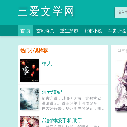
三爱文学网
首 页
玄幻修真
重生穿越
都市小说
军史小说
热门小说推荐
三
棺人
...
混元道纪
执古之道，以御今之有。能知古始，
是谓道纪。道德经第十四道纪章
自古始行来，见证历史的纪元，明见
道纪！洪荒在眼中见证，神话在身边
发生。也曾遥见太...
我的神级手机助手
一代网文巨神林微一觉醒来，躺在一