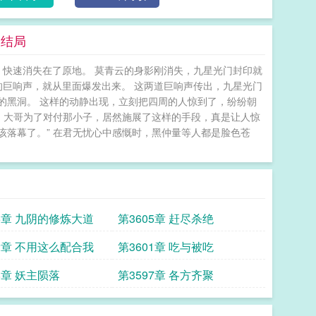
大结局
，快速消失在了原地。 莫青云的身影刚消失，九星光门封印就
的巨响声，就从里面爆发出来。 这两道巨响声传出，九星光门
的黑洞。 这样的动静出现，立刻把四周的人惊到了，纷纷朝
，大哥为了对付那小子，居然施展了这样的手段，真是让人惊
该落幕了。” 在君无忧心中感慨时，黑仲量等人都是脸色苍
06章 九阴的修炼大道
第3605章 赶尽杀绝
02章 不用这么配合我
第3601章 吃与被吃
8章 妖主陨落
第3597章 各方齐聚