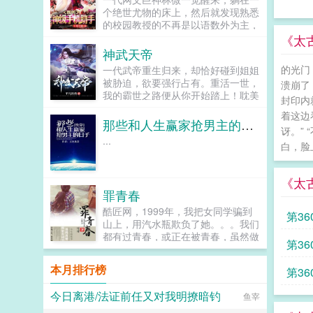
个绝世尤物的床上，然后就发现熟悉
的校园教授的不再是以语数外为主，
而是骑士力量的修行，强大的骑士能
《太
够激活脉轮，凝练元素魔力，斩杀妖
神武天帝
魔，甚至能够觉醒各种各样的古老龙
的光门
一代武帝重生归来，却恰好碰到姐姐
脉，一步步化身为史诗中的巨龙，成
被胁迫，欲要强行占有。重活一世，
溃崩了
为长生种之一，迈入不朽行列。最古
我的霸世之路便从你开始踏上！耽美
怪的是他手机上的一款作家助手变异
封印内
文（danmeicloud）提供神武天帝最
了，通过作品提升作家等级，能...
着这边
新章节全文免费阅读！。...
那些和人生赢家抢男主的日子[快穿]
讶。”
...
白，脸
《太
罪青春
酷匠网，1999年，我把女同学骗到
第3
山上，用汽水瓶欺负了她。。。我们
都有过青春，或正在被青春，虽然做
起点
第3
过或正做着一些荒唐的事情，可那是
鲜活真实的我们。罪青春不是天生有
本月排行榜
第3
罪，而是一种无奈的选择。走过罪
恶，走向光明！...
今日离港/法证前任又对我明撩暗钓
鱼宰