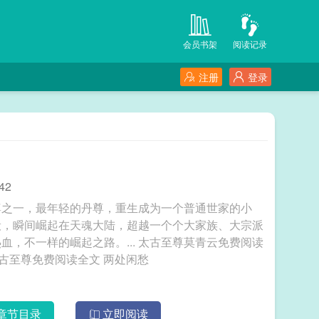
会员书架
阅读记录
注册
登录
42
尊之一，最年轻的丹尊，重生成为一个普通世家的小
般，瞬间崛起在天魂大陆，超越一个个大家族、大宗派
之路。... 太古至尊莫青云免费阅读
太古至尊免费阅读全文 两处闲愁
章节目录
立即阅读