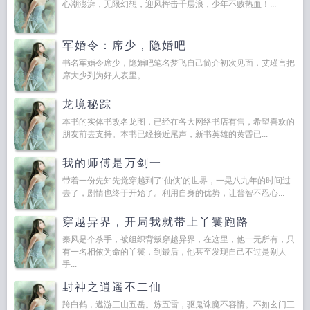
心潮澎湃，无限幻想，迎风挥击千层浪，少年不败热血！...
军婚令：席少，隐婚吧
书名军婚令席少，隐婚吧笔名梦飞自己简介初次见面，艾瑾言把
席大少列为好人表里。...
龙境秘踪
本书的实体书改名龙图，已经在各大网络书店有售，希望喜欢的
朋友前去支持。本书已经接近尾声，新书英雄的黄昏已...
我的师傅是万剑一
带着一份先知先觉穿越到了‘仙侠’的世界，一晃八九年的时间过
去了，剧情也终于开始了。利用自身的优势，让普智不忍心...
穿越异界，开局我就带上丫鬟跑路
秦风是个杀手，被组织背叛穿越异界，在这里，他一无所有，只
有一名相依为命的丫鬟，到最后，他甚至发现自己不过是别人
手...
封神之逍遥不二仙
跨白鹤，遨游三山五岳。炼五雷，驱鬼诛魔不容情。不如玄门三