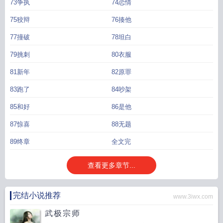
73争执
74恋情
75狡辩
76揍他
77撞破
78坦白
79挑刺
80衣服
81新年
82原罪
83跑了
84吵架
85和好
86是他
87惊喜
88无题
89终章
全文完
查看更多章节...
完结小说推荐
www.3iwx.com
武极宗师