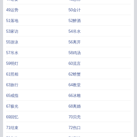
49运势
50会计
51落地
52醉酒
53家访
54吊水
55游泳
56离开
57吊水
58鸡汤
59明灯
60流言
61照相
62螃蟹
63旅行
64教堂
65戒指
66冰雕
67极光
68离婚
69回忆
70贝壳
71结束
72伤口