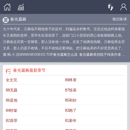
春光葳蕤
海沉珠
/著
九十年代末，汪蕤临不顾他老子的反对，到偏远乡村教书。没见过他这样身量颀
长又俊朗的老师，受学生欢迎就算了，连校门口小卖部的黑心老板都能赖上他。
汪蕤临去买第一支钢笔，那人没收他一分钱，还送了他俩泡泡糖。汪蕤临再去买
文具，那人仍是不收钱，不仅不收钱还要倒贴。把汪蕤临弄的不好意思再去了。
魔.蝎.小.说WWW.MOXIEXS.TOP
春光葳蕤怎么读
春光葳蕤类别耽于纯美作者 海
沉珠
葳蕤春风霡霂时雨什么意思
春光葳蕤免费阅读
春光葳蕤群芳争艳
葳蕤青
春是什么意思
风光葳蕤
春光葳蕤txt海沉珠
春光葳蕤是成语吗
霡霂时雨
春光葳
春光葳蕤
最新章节
蕤by海沉珠讲的什么
春日葳蕤
春光葳蕤什么意思
春光葳蕤by
春葳蕤是什么意
全文完
89终章
思
春光葳蕤是什么意思
葳蕤有光
春光葳蕤 txt海沉珠
88无题
87惊喜
86是他
85和好
84吵架
83跑了
82原罪
81新年