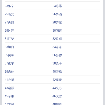
23陈宁
24陈露
25晚安
26醉酒
27再归
28奔波
29过渡
30闲逛
31打架
32返程
33坦白
34爸爸
35倒霉
36娶你
37夜车
38栗子
39吉他
40蛋糕
41存折
42磕碰
43电影
44夹心
45苹果
46大雪
47老婆
48想你