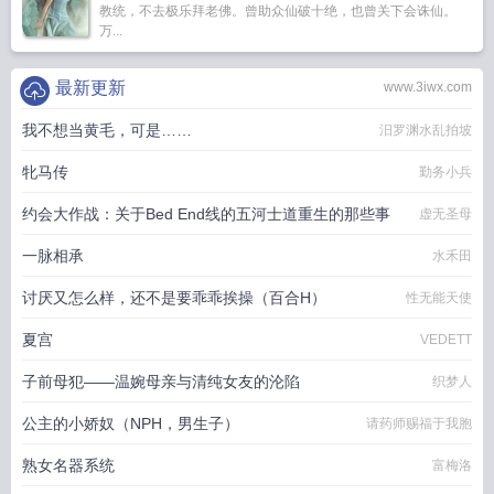
教统，不去极乐拜老佛。曾助众仙破十绝，也曾关下会诛仙。
万...
最新更新
www.3iwx.com
我不想当黄毛，可是……
汨罗渊水乱拍坡
牝马传
勤务小兵
约会大作战：关于Bed End线的五河士道重生的那些事
虚无圣母
一脉相承
水禾田
讨厌又怎么样，还不是要乖乖挨操（百合H）
性无能天使
夏宫
VEDETT
子前母犯——温婉母亲与清纯女友的沦陷
织梦人
公主的小娇奴（NPH，男生子）
请药师赐福于我胞
熟女名器系统
富梅洛