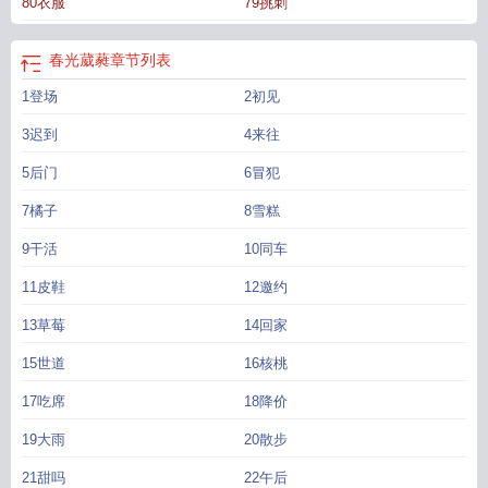
80衣服
79挑刺
春光葳蕤
章节列表
1登场
2初见
3迟到
4来往
5后门
6冒犯
7橘子
8雪糕
9干活
10同车
11皮鞋
12邀约
13草莓
14回家
15世道
16核桃
17吃席
18降价
19大雨
20散步
21甜吗
22午后