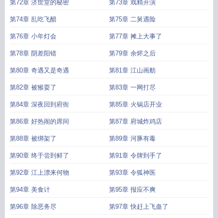
第72章 济世堂的秘密
第73章 戏精开演
第74章 乱吃飞醋
第75章 二舅遇险
第76章 小年灯会
第77章 摊上大事了
第78章 阴差阳错
第79章 余烬之后
第80章 奇遇又是奇遇
第81章 江山画舫
第82章 被猴耍了
第83章 一网打尽
第84章 深夜回到府衙
第85章 火锅店开业
第86章 好热闹的席间
第87章 府城炸鸡店
第88章 被绑架了
第89章 河豚有毒
第90章 终于尝到鲜了
第91章 令牌到手了
第92章 江上漂来何物
第93章 令狐神医
第94章 美食计
第95章 报应不爽
第96章 除恶务尽
第97章 快赶上飞蛊了