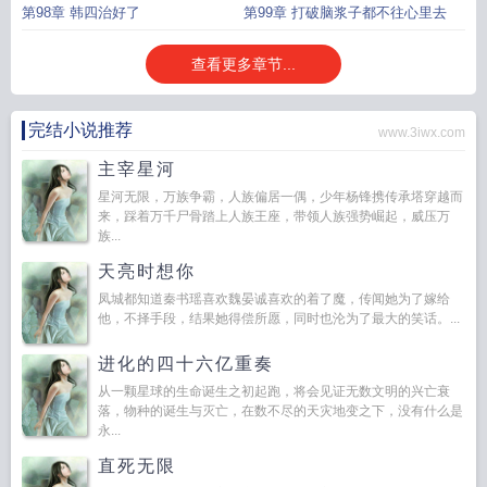
第98章 韩四治好了
第99章 打破脑浆子都不往心里去
查看更多章节...
完结小说推荐
www.3iwx.com
主宰星河
星河无限，万族争霸，人族偏居一偶，少年杨锋携传承塔穿越而
来，踩着万千尸骨踏上人族王座，带领人族强势崛起，威压万
族...
天亮时想你
凤城都知道秦书瑶喜欢魏晏诚喜欢的着了魔，传闻她为了嫁给
他，不择手段，结果她得偿所愿，同时也沦为了最大的笑话。...
进化的四十六亿重奏
从一颗星球的生命诞生之初起跑，将会见证无数文明的兴亡衰
落，物种的诞生与灭亡，在数不尽的天灾地变之下，没有什么是
永...
直死无限