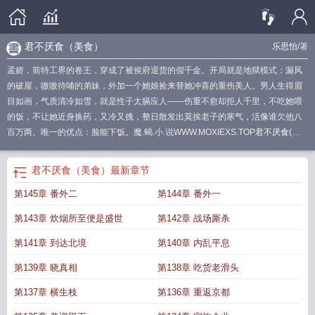
君不厌食（美食）
乐思怡
/著
孟娇，前特工界的卷王，穿成了被侯府退货的假千金。开局就是地狱模式：漏风
的破屋，嗷嗷待哺的弟妹，外加一个她娘捡来替她冲喜的重伤美人。男人生得眉
目如画，气质清冷如雪，就是性子太膈应人——伤重不愈却拒人千里，不吃她喂
的饭，不让她近身换药，又冷又拽，整日散发出莫挨老子的寒气，活像谁欠他八
百万两。唯一的优点：脸能下饭。魔.蝎.小.说WWW.MOXIEXS.TOP
君不厌食(美
食)盘
君不吃嗟来之食的意思
君不厌食(美食)乐思怡全文阅读
君不肖君也
君不
厌食(美食)
君不贱百度百科
君不厌背景图
君不厌食
君不肖君也什么意思
君不
君不厌食（美食）
最新章节
厌食(美食)全文免费阅读
君不厌食(美食)晋江
君不食言是什么意思
君不厌食by
第145章 番外二
第144章 番外一
美食全文免费阅读
君子不食嗟来之食是什么意思
君不厌食(美食)TXT
君不厌诈
第143章 炊烟所至便是盛世
第142章 战场厮杀
第141章 到达北境
第140章 内乱平息
第139章 晓真相
第138章 吃货老滑头
第137章 横生枝
第136章 重返京都