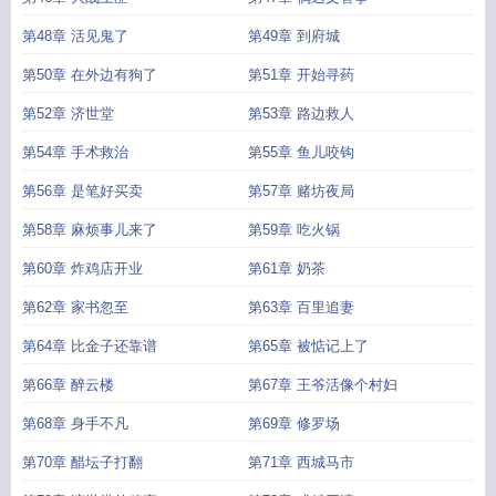
第48章 活见鬼了
第49章 到府城
第50章 在外边有狗了
第51章 开始寻药
第52章 济世堂
第53章 路边救人
第54章 手术救治
第55章 鱼儿咬钩
第56章 是笔好买卖
第57章 赌坊夜局
第58章 麻烦事儿来了
第59章 吃火锅
第60章 炸鸡店开业
第61章 奶茶
第62章 家书忽至
第63章 百里追妻
第64章 比金子还靠谱
第65章 被惦记上了
第66章 醉云楼
第67章 王爷活像个村妇
第68章 身手不凡
第69章 修罗场
第70章 醋坛子打翻
第71章 西城马市