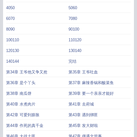
4050
5060
6070
7080
8090
90100
100110
110120
120130
130140
140144
完结
第34章 王爷他又争又抢
第35章 王爷吐血
第36章 是个丫头
第37章 麻辣香锅和酸菜鱼
第38章 南瓜饼
第39章 要一个亲亲才能好
第40章 水煮肉片
第41章 去府城
第42章 可爱到膨胀
第43章 遇到绑匪
第44章 作死的真千金
第45章 发大财啦
第46章 大战土匪
第47章 偶遇文管事