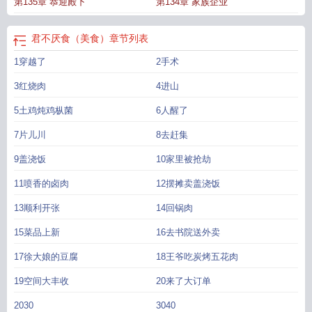
第135章 恭迎殿下
第134章 家族企业
君不厌食（美食）
章节列表
1穿越了
2手术
3红烧肉
4进山
5土鸡炖鸡枞菌
6人醒了
7片儿川
8去赶集
9盖浇饭
10家里被抢劫
11喷香的卤肉
12摆摊卖盖浇饭
13顺利开张
14回锅肉
15菜品上新
16去书院送外卖
17徐大娘的豆腐
18王爷吃炭烤五花肉
19空间大丰收
20来了大订单
2030
3040