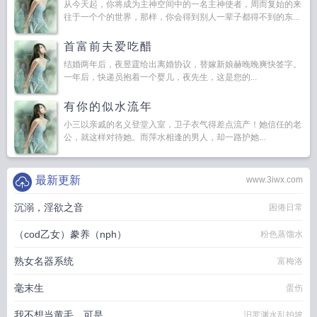
从今天起，你将成为主神空间中的一名主神使者，周而复始的来
往于一个个的世界，那样，你会得到别人一辈子都得不到的东...
首富前夫爱吃醋
结婚两年后，夜昱霆给出离婚协议，替嫁新娘赫晚晚爽快签字。
一年后，快递员抱着一个婴儿，夜先生，这是您的...
有你的似水流年
小三以亲戚的名义登堂入室，卫子衣气得差点流产！她信任的老
公，就这样对待她。而萍水相逢的男人，却一路护她...
最新更新
www.3iwx.com
沉溺，淫欲之音
困倦日常
（cod乙女）豢养（nph）
粉色蒸馏水
熟女名器系统
富梅洛
毫末生
蛋伤
我不想当黄毛，可是……
汨罗渊水乱拍坡