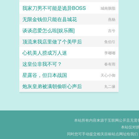
我家刀男不可能是诡异BOSS
城南胭脂
无限金钱但只能在县城花
燕杨
谈谈恋爱怎么啦[娱乐圈]
吉兮
顶流来我店里做了个美甲后
鱼伯引
心机美人捞成万人迷
李嘟嘟
这皇位非我不可？
春有雨
星露谷，但日本战国
天心小御
炮灰皇弟被满朝偷听心声后
丸二缘
本站所有内容来源于互联网公开且无需登录
本站仅对
同时您可手动提交相关目标站点网址给我们