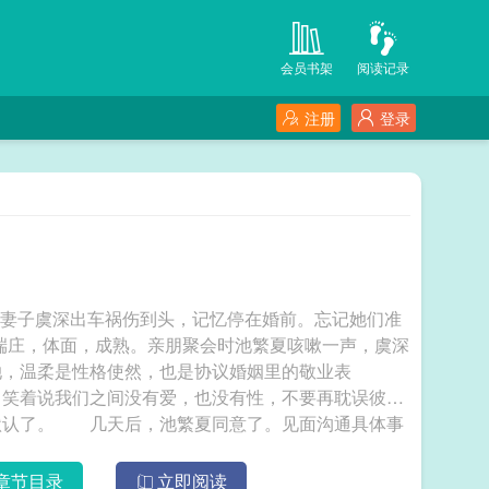
会员书架
阅读记录
注册
登录
的妻子虞深出车祸伤到头，记忆停在婚前。忘记她们准
端庄，体面，成熟。亲朋聚会时池繁夏咳嗽一声，虞深
，温柔是性格使然，也是协议婚姻里的敬业表
笑着说我们之间没有爱，也没有性，不要再耽误彼
默认了。 几天后，池繁夏同意了。见面沟通具体事
。害怕她醒不过来。看见她虚弱地睁眼，投来陌生的目
地自我介绍：“我是你结婚两年的合法妻子。” 虞
章节目录
立即阅读