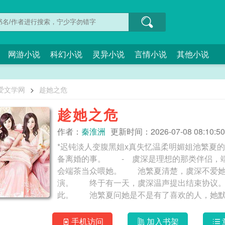
网游小说
科幻小说
灵异小说
言情小说
其他小说
爱文学网
>
趁她之危
趁她之危
作者：
秦淮洲
更新时间：2026-07-08 08:10:50
*迟钝淡人变腹黑姐x真失忆温柔明媚姐池繁夏
备离婚的事。 - 虞深是理想的那类伴侣，
会端茶当众喂她。 池繁夏清楚，虞深不爱她
演。 终于有一天，虞深温声提出结束协议。
此。 池繁夏问她是不是有了喜欢的人，她
宜的路上，虞深出了意外。 -得知虞深受伤
光。池繁夏历经所有的喜怒哀乐。 鬼使神差
手机访问
加入书架