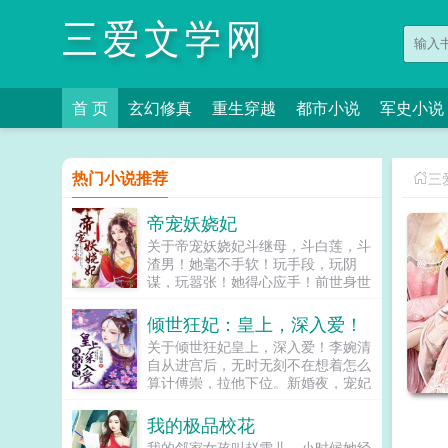
三爱文学网
首 页
玄幻修真
重生穿越
都市小说
军史小说
热门小说推荐
三
帝宠妖娆妃
关于帝宠妖娆妃斗继母，斗白莲，斗
渣男！她毫不手软！玩手段，玩阴
谋，玩嚣张！她得心应手！前世身世
悲惨，穿越了也没烧好香锦衣玉食，
身份尊贵不假，但是死敌环绕，勾心
倾世狂妃：皇上，深入爱！
斗角也是真！不过，想害她，想虐...
关于倾世狂妃皇上，深入爱！李婉清
自从进宫后，无时无刻不在想着怎么
算计傅崇，拉他下位。新婚夜，宠妃
耀武扬威，她机智应对当朝太师找上
门来问责，她霸气反击太后偏袒侄女
我的极品校花
意欲定罪，她嚣张反问。傅崇...
我的邻家女孩叫赵雪儿，小时候她经