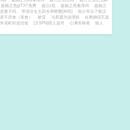
趁她之危glTXT免费
趁()()危
趁她之危秦淮州
趁她之
是妻子吗
带清冷女主回乡养螃蟹[种田]
假少爷当了糙汉
君不厌食（美食）
娇贡
与君愿为连理枝
在离婚综艺直
米花町的送信使
[主SPN]猎人温丹
心渊失格者
狼人