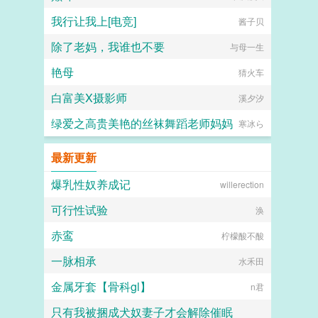
我行让我上[电竞]
酱子贝
除了老妈，我谁也不要
与母一生
艳母
猜火车
白富美X摄影师
溪夕汐
绿爱之高贵美艳的丝袜舞蹈老师妈妈
寒冰ら
最新更新
爆乳性奴养成记
willerection
可行性试验
涣
赤鸾
柠檬酸不酸
一脉相承
水禾田
金属牙套【骨科gl】
n君
只有我被捆成犬奴妻子才会解除催眠