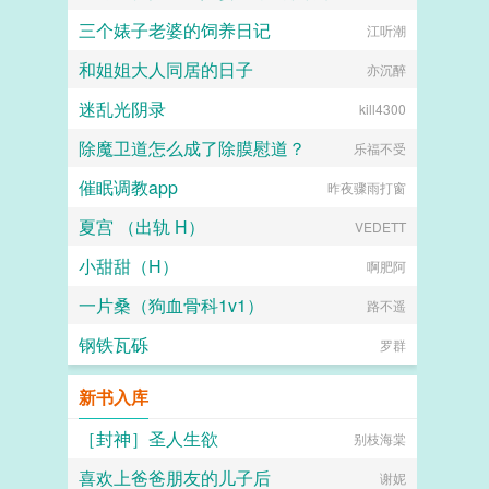
三个婊子老婆的饲养日记
blingtasis
江听潮
和姐姐大人同居的日子
亦沉醉
迷乱光阴录
kill4300
除魔卫道怎么成了除膜慰道？
乐福不受
催眠调教app
昨夜骤雨打窗
夏宫 （出轨 H）
VEDETT
小甜甜（H）
啊肥阿
一片桑（狗血骨科1v1）
路不遥
钢铁瓦砾
罗群
新书入库
［封神］圣人生欲
别枝海棠
喜欢上爸爸朋友的儿子后
谢妮