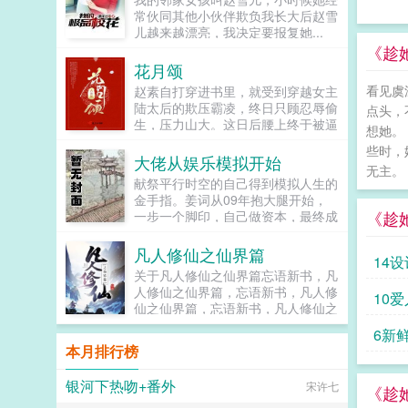
常伙同其他小伙伴欺负我长大后赵雪
儿越来越漂亮，我决定要报复她...
《趁
花月颂
看见虞
赵素自打穿进书里，就受到穿越女主
陆太后的欺压霸凌，终日只顾忍辱偷
点头，
生，压力山大。这日后腰上终于被逼
想她。
出颗毒疮，位置还有些难以启齿，孰
些时，
料竟被医馆里的登徒子不由分说按趴
大佬从娱乐模拟开始
无主。 .
下来施了刀！赵素在京城也算有名有
献祭平行时空的自己得到模拟人生的
姓，发生这种事，当然只有灭口这一
金手指。姜词从09年抱大腿开始，
条路可走掏匕首的当口，擦医刀的家
《趁
一步一个脚印，自己做资本，最终成
伙一双凤眼正好乜过来不想截肢的
长为华娱巨星顶级大佬。模拟人生，
话，十日后，复诊。这声音...
其乐无穷呀！各位书友要是觉得大佬
凡人修仙之仙界篇
14
从娱乐模拟开始还不错的话请不要忘
关于凡人修仙之仙界篇忘语新书，凡
记向您QQ群和微博里的朋友推荐
人修仙之仙界篇，忘语新书，凡人修
10爱
哦！...
仙之仙界篇，忘语新书，凡人修仙之
仙界篇，忘语新书，凡人修仙之仙界
6新
篇，...
本月排行榜
银河下热吻+番外
宋许七
《趁