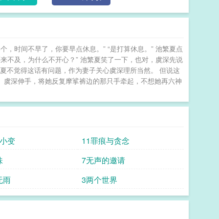
在她额头落下一个吻。“怎么不喊老婆了？” 虞深
”很轻，很好听，她第一次在只有两个人的时候听到。
并履行婚内义务。失忆后的虞深信任她，依恋她，不
只能将陌生的羞赧藏进镇定，任由自己被探寻跟掌控。
，时间不早了，你要早点休息。” “是打算休息。” 池繁夏点
骗我。” 在骗。在趁人之危。 -享受着纵容与甜
还来不及，为什么不开心？” 池繁夏笑了一下，也对，虞深先说
要贪得无厌。*池是年下/又想写先婚后爱了/请勿过度
池繁夏不觉得这话有问题，作为妻子关心虞深理所当然。 但说这
P 趁人之危的危什么意思 趁人之危
。 虞深伸手，将她反复摩挲裤边的那只手牵起，不想她再六神
淮洲
情小变
11罪痕与贪念
味
7无声的邀请
无雨
3两个世界