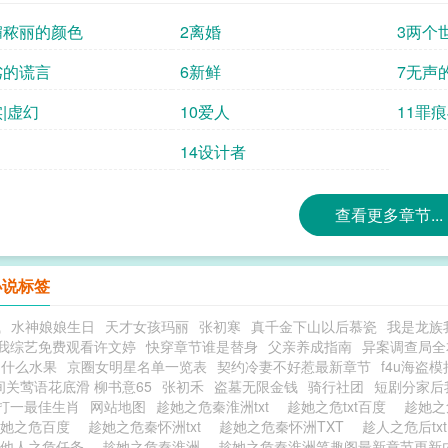
媚秾丽的颜色
2离婚
3两个
劣的谎言
6新鲜
7无声
实|虚幻
10爱人
11罪
14设计者
查看更多章节...
小说标签
贼
水神娘娘生日
天才女孩玛丽
张初寒
真千金下山以后慕瓷
我是龙族
我综艺免费观看许文婷
快穿章节谁是替身
父亲养成指南
异案调查局全本
是什么水果
京圈女明星名单一览表
契约冷妻不好惹最新章节
f4u海盗
间关莺语花底滑 柳书意65
张初禾
盗墓无限金钱
骑行社团
短剧分家后
打一最佳生肖
网站地图
趁她之危秦淮洲txt
趁她之危txt百度
趁她之
趁她之危百度
趁她之危秦怀洲txt
趁她之危秦怀洲TXT
趁人之危后tx
趁他人之危任务
趁她之危秦淮洲
趁她之危秦淮洲笔趣阁最新章节更