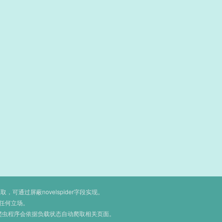
通过屏蔽novelspider字段实现。
任何立场。
爬虫程序会依据负载状态自动爬取相关页面。