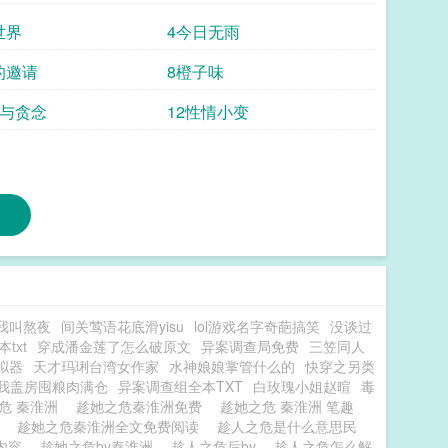
世界
4今日无雨
的邀请
8橙子味
痕与贪念
12性情小变
我叫熬夜
间关莺语花底滑yisu
lol游戏名字奇葩搞笑
没谈过
txt
穿成潘金莲了怎么破原文
异案调查局免费
三笠同人
模拟器
天才玛琍台湾女作家
水神娘娘掌管什么的
快穿之另类
我盖房囤粮肉满仓
异案调查组全本TXT
白玫瑰小姐赵暄
毒
危 秦淮洲
趁她之危秦淮洲免费
趁她之危 秦淮洲 笔趣
t
趁她之危秦淮洲全文免费阅读
趁人之危是什么意思民
新内容
趁她之危by秦淮洲
趁人之危后by
趁人之危怎么解