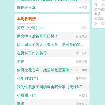
释
谁把谁当真
水千丞
危by
老婆
本周收藏榜
播恋爱
杀：联
掠夺［骨科］po
雪莉
网恋掉马后被哥哥日哭了
百无禁忌
幼儿园里的黑人小鬼同学，把可爱的黑丝吊带肥臀妈妈爆插到恶堕叫爹！（无绿改）
在男科工作的美母
珍稀木种塞林木
陈一乐儿
逆差
陆离流离
偷听校花心声，她居然是恋爱脑！
在于野啊
少年阿宾(全)
乐乐陶陶
我的性欲猴子同学爆肏我全家（无绿NTL改）
小甜甜（H）
啊肥阿
佚名
巅峰
岑寨散人