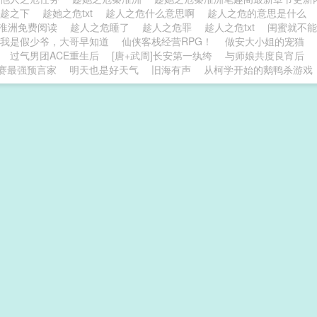
她趁之下
趁她之危txt
趁人之危什么意思啊
趁人之危的意思是什么
秦淮洲免费阅读
趁人之危睡了
趁人之危罪
趁人之危txt
闺蜜就不能
我是假少爷，大哥早知道
仙侠客栈经营RPG！
做安大小姐的宠猫
过气男团ACE重生后
[唐+武周]长安第一纨绔
与师娘共度良宵后
赛最强预言家
明天也是好天气
旧海有声
从柯学开始的鹅鸭杀游戏