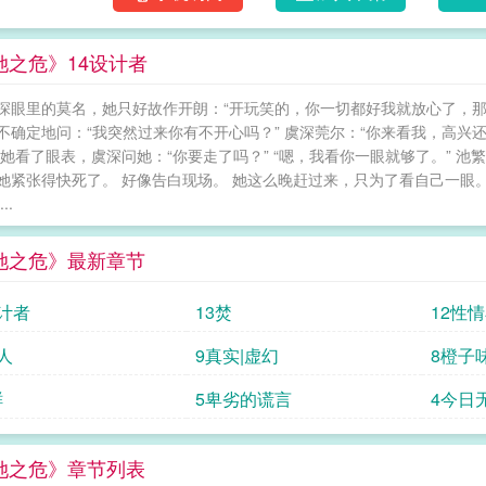
深错愕后，矜持礼貌地微笑。池繁夏面不改色地
苍白的脸颊泛起血色，指尖深陷被面，“老婆。
她之危》14设计者
也就此上瘾。 池繁夏尽职尽责地照顾虞深，
知道可以拒绝，以为曾经发生过无数次亲密。
深眼里的莫名，她只好故作开朗：“开玩笑的，你一切都好我就放心了，那个
“以前你喜欢我这样。”“我不记得了，你不要
不确定地问：“我突然过来你有不开心吗？” 虞深莞尔：“你来看我，高兴
美，等待卑鄙行径被揭穿的那日。在那之前，她
 她看了眼表，虞深问她：“你要走了吗？” “嗯，我看你一眼就够了。” 
考究的小甜饼/文案写于2026.3.11魔.蝎.小.说WWW.MOXIEXS.TO
她紧张得快死了。 好像告白现场。 她这么晚赶过来，只为了看自己一眼
司莹 趁人之危后by 趁人之危的意思是什么 秦
..
她之危》最新章节
设计者
13焚
12性
人
9真实|虚幻
8橙子
鲜
5卑劣的谎言
4今日
她之危》章节列表