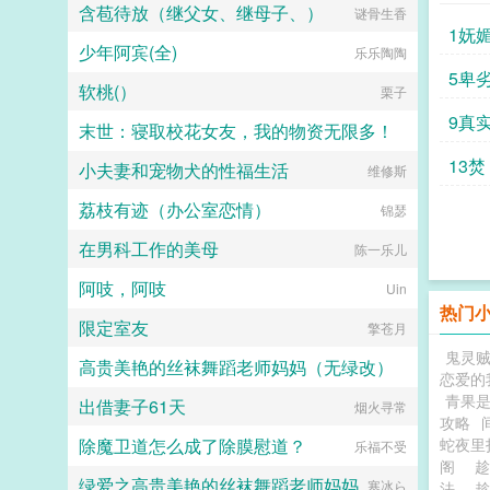
含苞待放（继父女、继母子、）
谜骨生香
1妩
少年阿宾(全)
乐乐陶陶
5卑
软桃(）
栗子
9真
末世：寝取校花女友，我的物资无限多！
13焚
小夫妻和宠物犬的性福生活
独奏者
维修斯
荔枝有迹（办公室恋情）
锦瑟
在男科工作的美母
陈一乐儿
阿吱，阿吱
Uin
热门
限定室友
擎苍月
鬼灵
高贵美艳的丝袜舞蹈老师妈妈（无绿改）
恋爱的
青果
出借妻子61天
江南大刀2012
烟火寻常
攻略
除魔卫道怎么成了除膜慰道？
蛇夜里
乐福不受
阁
绿爱之高贵美艳的丝袜舞蹈老师妈妈
寒冰ら
法