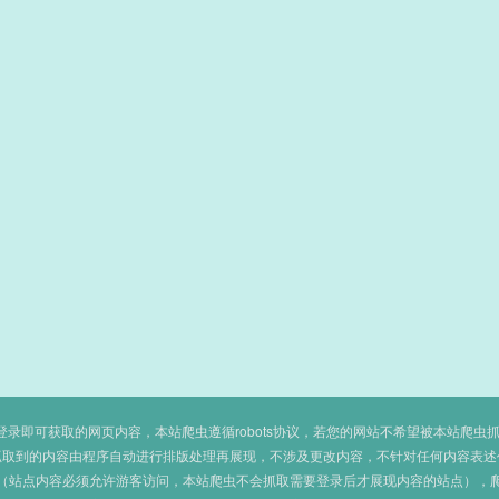
即可获取的网页内容，本站爬虫遵循robots协议，若您的网站不希望被本站爬虫抓取，可
抓取到的内容由程序自动进行排版处理再展现，不涉及更改内容，不针对任何内容表述
（站点内容必须允许游客访问，本站爬虫不会抓取需要登录后才展现内容的站点），