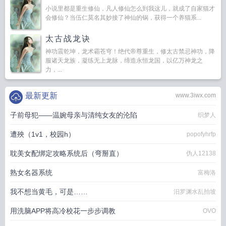
小说里都是重生修仙，凡人修仙怎么到我这儿，就成了自家猫才
会修仙？当伍仁莫名其妙接了神仙的锅，获得一个养猫系...
太古战龙诀
神功震乾坤，龙术霸苍穹！绝代帝尊重生，修太古禁忌神功，降
服诸天龙族，凝练无上龙脉，缔造永恒龙国，以亿万神龙之
力，...
最新更新
www.3iwx.com
子前母犯——温婉母亲与清纯女友的沦陷
织梦人
遭殃（1v1，校园h）
popofyhrfp
耽美女配绑定攻略系统后（弯掰直）
伪人12138
熟女名器系统
富梅洛
我不想当黄毛，可是……
汨罗渊水乱拍坡
用洗脑APP将高冷校花一步步调教
OVO