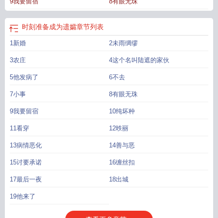
9我要留宿
8有眼无珠
时刻准备成为遗孀
章节列表
1新婚
2未雨绸缪
3农庄
4这个名叫陆遮的家伙
5他发病了
6不去
7小事
8有眼无珠
9我要留宿
10纯坏种
11看穿
12昳丽
13病情恶化
14善与恶
15讨要承诺
16缠丝扣
17最后一夜
18出城
19他来了