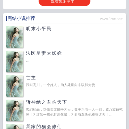
查看更多章节...
完结小说推荐
www.3iwx.com
明末小平民
...
法医星妻太妖娆
...
亡主
我叫高川，一个好人，为人处世向来以和为贵...
斩神绝之君临天下
玄幻精品，热血美文翻手为云，覆手为雨一人一剑，败万族镇乾
坤！为红颜一怒他甘愿化魔，为血海深仇他横扫诸天！...
我家的猫会修仙