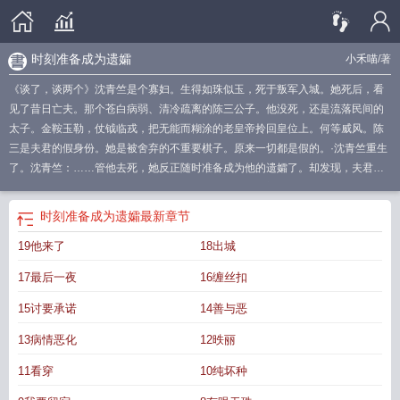
时刻准备成为遗孀
小禾喵
/著
《谈了，谈两个》沈青竺是个寡妇。生得如珠似玉，死于叛军入城。她死后，看
见了昔日亡夫。那个苍白病弱、清冷疏离的陈三公子。他没死，还是流落民间的
太子。金鞍玉勒，仗钺临戎，把无能而糊涂的老皇帝拎回皇位上。何等威风。陈
三是夫君的假身份。她是被舍弃的不重要棋子。原来一切都是假的。·沈青竺重生
了。沈青竺：……管他去死，她反正随时准备成为他的遗孀了。却发现，夫君有
双重人格。一面清冷自持，一面欲念深重。‘他们\’不共享记忆。白日里认为沈青
竺阴毒，不安于室，入夜后偏执又蛮横，抱着不撒手。不久后，陈三死遁，太子
时刻准备成为遗孀
最新章节
陆遮杀回京城。百官跪迎，民心所向。人人称赞的不世明主，却把一个小寡妇幽
19他来了
18出城
禁东宫。陆遮：脖子上痕迹哪来的？沈青竺：狗咬的！他冷着脸逼近：你给我
的，不能比‘他\’少。沈青竺：？我们好像不是这种关系？后来，沈青竺：累了，
17最后一夜
16缠丝扣
谈两个。1.男主双重人格，先后动心2.前世两人不熟魔.蝎.小.说
WWW.MOXIEXS.TOP
时刻准备成为遗孀的句子
时刻准备成为遗孀的说说
时刻准
15讨要承诺
14善与恶
备成为遗孀什么意思
13病情恶化
12昳丽
11看穿
10纯坏种