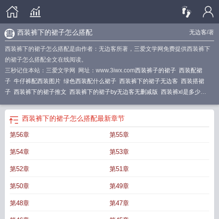
西装裤下的裙子怎么搭配
无边客
/著
西装裤下的裙子怎么搭配是由作者：无边客所著，三爱文学网免费提供西装裤下
的裙子怎么搭配全文在线阅读。
三秒记住本站：三爱文学网 网址：www.3iwx.com
西装裤子的裙子
西装配裙
子
牛仔裤配西装图片
绿色西装配什么裙子
西装裤下的裙子无边客
西装搭裙
子
西装裤下的裙子推文
西装裤下的裙子by无边客无删减版
西装裤xl是多少
码
黑色西装搭配什么裙子
西装裙里面怎么穿
西装搭配裤裙系不系扣子
西装裤
下的裙子by无边客免费阅读
西装裤下的裙子鲤鱼
西装裙子下面穿什么鞋子
西装
西装裤下的裙子怎么搭配
最新章节
裤下的裙子无删减版
西装搭配什么裤子好看女
紫色西装外套配什么裤子
黑色衬
第56章
第55章
衫配什么裤子
西装下面穿裙子
黑色西装外套配什么裤子
西装裤改裙子视频
西
装裙里面有裤子吗
西服搭配什么裤子和鞋
西装裤下的裙子叫什么
西装裤下的裙
第54章
第53章
子笔笔
牛仔裤改裙子
西装裤下的裙子by讲了什么
西装裤下的裙子免费阅读
西
装裤下的小裙子
西装裤下的裙子 by 无边客(5)_免费_
西装裤下的裙子盘搜搜
西
第52章
第51章
装裤配什么衣服好看女
西装裤款式图
西装裤下的裙子有肉无边客
西装裤下的裙
第50章
第49章
子完整版
西装裤改裙子
西装裤下的裙子怎么搭配
西装配裙子图片
西装裤图
片
西装裙裤头太松怎样缩小
西装裤下的裙子宝书网
西装裤下的裙子怎么穿
西
第48章
第47章
装裤
西装配什么裙子好看
小西装搭配裙子的图片
西装配什么裤子好看女
小西