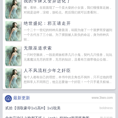
我的卡牌又变异进化了
噢，看呐，在前面现了一个卖火柴的小女孩，我们慢慢靠近她，
对就是这样，没错，放松点。然后我们就可以查看到...
绝世盛妃：邪王请走开
一个二十一世纪的特种兵唐善清，却因为做了一个噩梦而穿越到
一个古代当了三小姐。为了摆脱被人欺负的命运，身为特种兵
转...
无限巫道求索
一只时空腕表，一段巫师旅程养几只小鬼，契约几只怪兽，玩玩
元素魔法无尽的世界，无尽的知识，且看布兰德带领众位领...
人不风流枉少年之奸臣
每个人都有自己的理想，本书中的主角也不例外，只不过他的理
想和常人不同而已，他立志要做一个奸臣！一个只手遮天权倾...
最新更新
www.3iwx.com
贰拾【强取豪夺1v1高H】1v1耽美
boldness