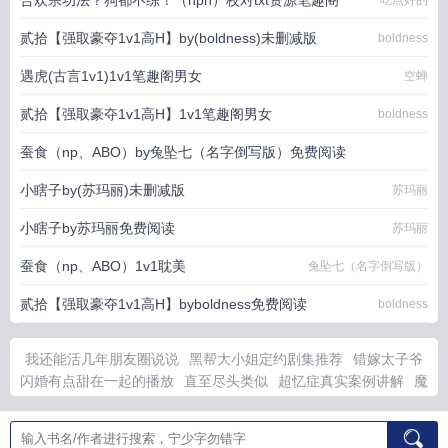
合欢宗功法？狗都不练！（nph）校对txt资源笔趣阁
吃点好的
贰拾【强取豪夺1v1高H】by(boldness)未删减版
boldness
遇虎(古言1v1)1v1笔趣阁男女
空蝉
贰拾【强取豪夺1v1高H】1v1笔趣阁男女
boldness
蚕食（np、ABO）by兔坠七（名字倒写版）免费阅读
小瞎子by(苏玛丽)未删减版
兔坠七（名字倒写版）
苏玛丽
小瞎子by苏玛丽免费阅读
苏玛丽
蚕食（np、ABO）1v1耽美
兔坠七（名字倒写版）
贰拾【强取豪夺1v1高H】byboldness免费阅读
boldness
我还能活几年朋友圈说说
黑帮大小姐定约剧集推荐
错嫁太子爷
闪婚有点甜在一起的播放
直至尽头类似
超忆症真实案例讲解
魔
尊也想知道 全文介绍
直至尽头by山文txt百度
捡到死人钱是福是
祸
少年秦始皇故事书
四合院中医神识的有
乱世逐鹿安装最新版
本
和秦始皇一起上网课TXT
黑帮大小姐的穿搭风格
魔尊囚禁仙