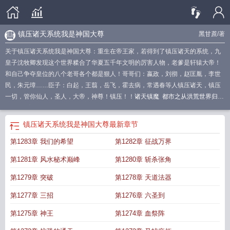
镇压诸天系统我是神国大尊
黑甘蔗
/著
关于镇压诸天系统我是神国大尊：重生在帝王家，若得到了镇压诸天的系统，九
皇子沈牧卿发现这个世界糅合了华夏五千年文明的厉害人物，老爹是轩辕大帝！
和自己争夺皇位的八个老哥各个都是狠人！哥哥们：嬴政，刘彻，赵匡胤，李世
民，朱元璋……臣子：白起，王翦，岳飞，霍去病，常遇春等人镇压诸天，镇压
一切，管你仙人，圣人，大帝，神尊！镇压！！
诸天镇魔
都市之从洪荒世界归
来
最牛帝皇系统
诸天之镇
镇压诸天系统我是神国大尊 黑甘蔗
镇压诸天系统我
是神国大尊女主
镇压诸天系统我是神国大尊免费
诸天镇万神
镇压诸天系统我是
镇压诸天系统我是神国大尊
最新章节
神国大尊黑甘庶
诸天之神像镇狱
镇压诸天系统我是神国大尊txt
诸天镇魔司全文
第1283章 我们的希望
第1282章 征战万界
免费阅读
诸天镇魔司
镇压诸天系统我是神国大尊相关
镇压诸天系统我是神国大
尊修炼境界划分
第1281章 风水秘术巅峰
第1280章 斩杀张角
第1279章 突破
第1278章 天道法器
第1277章 三招
第1276章 六圣到
第1275章 神王
第1274章 血祭阵