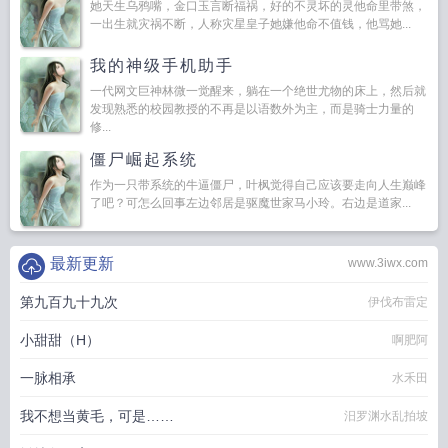
她天生乌鸦嘴，金口玉言断福祸，好的不灵坏的灵他命里带煞，
一出生就灾祸不断，人称灾星皇子她嫌他命不值钱，他骂她...
我的神级手机助手
一代网文巨神林微一觉醒来，躺在一个绝世尤物的床上，然后就
发现熟悉的校园教授的不再是以语数外为主，而是骑士力量的
修...
僵尸崛起系统
作为一只带系统的牛逼僵尸，叶枫觉得自己应该要走向人生巅峰
了吧？可怎么回事左边邻居是驱魔世家马小玲。右边是道家...
最新更新
www.3iwx.com
第九百九十九次
伊伐布雷定
小甜甜（H）
啊肥阿
一脉相承
水禾田
我不想当黄毛，可是……
汨罗渊水乱拍坡