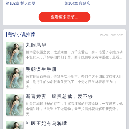
第102章 誓灭西夏
第104章 段延庆
查看更多章节...
完结小说推荐
www.3iwx.com
九阙凤华
她本是权臣之女，太后亲侄，万千宠爱在一身却错爱了令她万劫
不复的人，只好挟他同归于尽。而今她傅明珠有幸重生，且看...
明朝谋生手册
家有良田百来亩，也算殷实小地主。奈何年方十四却突然被人叫
爹，刚得手的功名眼看又要飞了，小秀才汪孚林表示压力山
大。...
新晋娇妻：腹黑总裁，爱不够
他是江城最神秘的存在，手握着江城的经济命脉，一夜误惹，他
食髓知味，从此迷上了做运动，天天拉着她花样解锁新姿势，
无...
神医王妃有乌鸦嘴