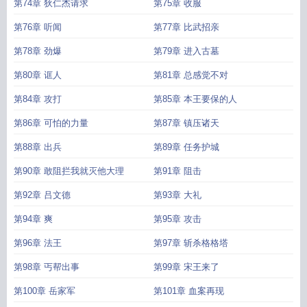
第74章 狄仁杰请求
第75章 收服
第76章 听闻
第77章 比武招亲
第78章 劲爆
第79章 进入古墓
第80章 诓人
第81章 总感觉不对
第84章 攻打
第85章 本王要保的人
第86章 可怕的力量
第87章 镇压诸天
第88章 出兵
第89章 任务护城
第90章 敢阻拦我就灭他大理
第91章 阻击
第92章 吕文德
第93章 大礼
第94章 爽
第95章 攻击
第96章 法王
第97章 斩杀格格塔
第98章 丐帮出事
第99章 宋王来了
第100章 岳家军
第101章 血案再现