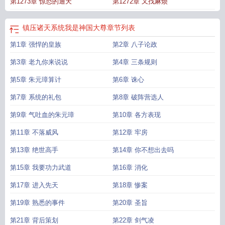
第1273章 惊恐的通天
第1272章 又找麻烦
镇压诸天系统我是神国大尊
章节列表
第1章 强悍的皇族
第2章 八子论政
第3章 老九你来说说
第4章 三条规则
第5章 朱元璋算计
第6章 诛心
第7章 系统的礼包
第8章 破阵营选人
第9章 气吐血的朱元璋
第10章 各方表现
第11章 不落威风
第12章 牢房
第13章 绝世高手
第14章 你不想出去吗
第15章 我要功力武道
第16章 消化
第17章 进入先天
第18章 惨案
第19章 熟悉的事件
第20章 圣旨
第21章 背后策划
第22章 剑气凌