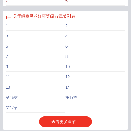
7
6
关于绿幽灵的好坏等级??
章节列表
1
2
3
4
5
6
7
8
9
10
11
12
13
14
第16章
第17章
第17章
查看更多章节...