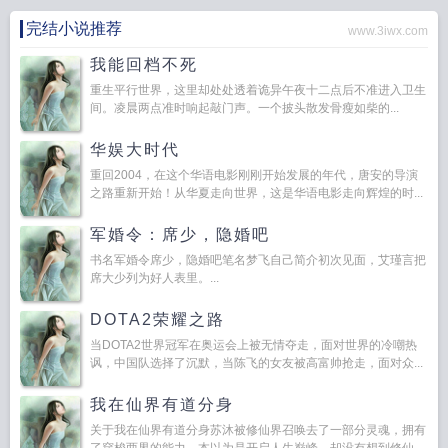
完结小说推荐
www.3iwx.com
我能回档不死
重生平行世界，这里却处处透着诡异午夜十二点后不准进入卫生
间。凌晨两点准时响起敲门声。一个披头散发骨瘦如柴的...
华娱大时代
重回2004，在这个华语电影刚刚开始发展的年代，唐安的导演
之路重新开始！从华夏走向世界，这是华语电影走向辉煌的时...
军婚令：席少，隐婚吧
书名军婚令席少，隐婚吧笔名梦飞自己简介初次见面，艾瑾言把
席大少列为好人表里。...
DOTA2荣耀之路
当DOTA2世界冠军在奥运会上被无情夺走，面对世界的冷嘲热
讽，中国队选择了沉默，当陈飞的女友被高富帅抢走，面对众...
我在仙界有道分身
关于我在仙界有道分身苏沐被修仙界召唤去了一部分灵魂，拥有