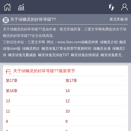
关于绿幽灵的好坏等级??
夜无常殇
/著
关于绿幽灵的好坏等级??是由作者：夜无常殇所著，三爱文学网免费提供关于绿
幽灵的好坏等级??全文在线阅读。
三秒记住本站：三爱文学网 网址：www.3iwx.com
绿幽灵种类
绿幽灵介绍
幽灵
绿鬼nian版
绿幽灵档次
幽灵绿鬼17章全部章节更新时间
绿幽灵全满
绿幽灵2
块
幽灵绿鬼无删减版
幽灵绿鬼无绿改TXT
幽灵绿鬼在线阅读
幽灵绿鬼夜无常
殇全文最新章节
幽灵绿鬼八叉书库
幽灵绿鬼夜无常殇
幽灵绿鬼无绿改
幽灵绿
鬼17章全章免费阅读
绿幽灵类别
幽灵绿鬼18章免费阅读最新章节
绿幽灵dt
绿
关于绿幽灵的好坏等级??
最新章节
幽灵形状
幽灵绿鬼第一主版
幽灵绿鬼王天养全文
关于绿幽灵的好坏等级??
绿
第17章
第17章
幽灵两块
第16章
14
13
12
11
10
9
8