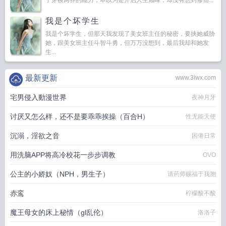
了穿梭两界的能力，本以为是开启人生巅峰，却没有想到修仙...
我是个坏学生
我是个坏学生，但那天我发现了美女班主任的秘密，要挟她威胁
她，跟美女班主任斗智斗勇，但万万没想到，最后我却和她发
生...
最新更新
www.3iwx.com
宅男侵入動漫世界
夜神月牙
讨厌又怎么样，还不是要乖乖挨操（百合H）
性无能天使
沉溺，淫欲之音
困倦日常
用洗脑APP将高冷校花一步步调教
OVO
公主的小娇奴（NPH，男生子）
请药师赐福于我胞
赤鸾
柠檬酸不酸
魔王母女的床上秘情（gl乱伦）
洛洛子