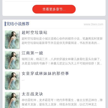
查看更多章节...
完结小说推荐
www.3iwx.com
超时空垃圾站
超时空垃圾站是小城古道精心创作的都市小说，笔趣阁实时更新
超时空垃圾站最新章节并且提供无弹窗阅读，书友所发表的...
江南第一媳
烟雨江南，桃花三月，八岁的穿越女林馨儿披着红盖头出嫁了。
夫君是当朝尚书嫡子！林馨儿坚定认为天上不可能掉馅饼！莫...
女皇穿成林妹妹的那些事
...
太古战龙诀
神功震乾坤，龙术霸苍穹！绝代帝尊重生，修太古禁忌神功，降
服诸天龙族，凝练无上龙脉，缔造永恒龙国，以亿万神龙之