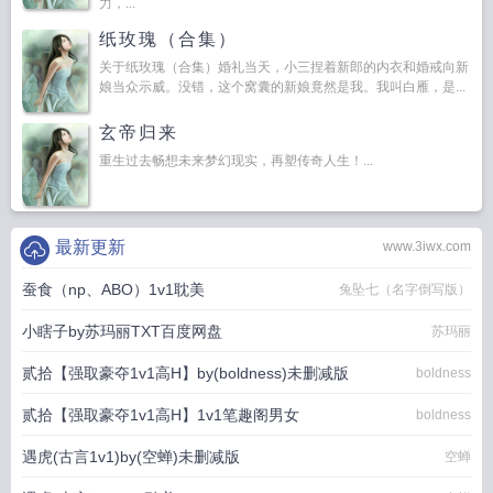
力，...
纸玫瑰（合集）
关于纸玫瑰（合集）婚礼当天，小三捏着新郎的内衣和婚戒向新
娘当众示威。没错，这个窝囊的新娘竟然是我。我叫白雁，是...
玄帝归来
重生过去畅想未来梦幻现实，再塑传奇人生！...
最新更新
www.3iwx.com
蚕食（np、ABO）1v1耽美
兔坠七（名字倒写版）
小瞎子by苏玛丽TXT百度网盘
苏玛丽
贰拾【强取豪夺1v1高H】by(boldness)未删减版
boldness
贰拾【强取豪夺1v1高H】1v1笔趣阁男女
boldness
遇虎(古言1v1)by(空蝉)未删减版
空蝉