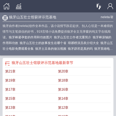
狼牙山五壮士馆获评示范基地
neleta
/著
狼牙由作者(neleta)创作全本作品，该小说情节跌宕起伏、扣人心弦是一本难得的
情节与文笔俱佳的好书，919言情小说免费提供狼牙全文无弹窗的纯文字在线阅
读。
狼牙棒避孕套的作用和功效图片
狼牙山五壮士作者沈重简介
狼牙棒滚轴的
作用和功效
狼牙山五壮士的故事发生在哪个省
琅琊榜演员表介绍大全
狼牙山五
壮士电影免费观看全集
狼牙土豆条的做法视频
狼牙辟邪是真的吗
狼牙英雄电视
剧全集免费观看
狼牙山五壮士馆获评示范基地
狼牙山门票多少钱
狼牙的拼
音
狼牙特战队电视剧免费观看全集
狼牙山五壮士课堂笔记图片
狼牙山五壮士生
狼牙山五壮士馆获评示范基地
最新章节
字
狼牙山五壮士读后感
狼牙山五壮士作者
狼牙土豆的做法
狼牙山天气
狼牙特
第21章
第20章
种部队
狼牙月伊人憔悴什么歌
狼牙山媳妇岭
狼牙土豆的做法摆地摊
狼牙与公
主大电影
狼牙土豆的正宗做法和配方
狼牙山五壮士在哪里
狼牙山五壮士姓名分
第19章
第18章
别是什么
狼牙山五壮士幸存的两名人
狼牙王读后感
狼牙山五壮士发生在哪个抗
战时期
狼牙土豆图片大全 图
狼牙值多少钱
狼牙山五壮士幸存者
我举杯饮尽了
第17章
第16章
风雪
狼牙的功效与作用
狼牙棒使用教程
狼牙山五壮士课堂笔记
琅琊榜电视剧
第15章
第14章
全集免费
狼牙直播_体育直播_全球直播_高清体育赛事免费直播
狼牙图片
狼牙
山五壮士为什么要跳下悬崖
狼牙榜电视剧全集免费
狼牙山旅游景点
狼牙兵
第13章
第12章
王
狼牙套的戴法图解
狼牙山下贺团圆
狼牙山在哪个省哪个是哪个县
狼牙棒避