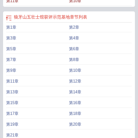
第11章
第10章
孕套
狼牙山五壮士课文
狼牙多少钱一颗
狼牙山在哪里属于哪个省哪个县哪个
乡
狼牙榜
狼牙棒加厚避孕套
狼牙电影资源免费完整版
狼牙山五壮士简介
狼牙
山五壮士主要内容
狼牙月伊人憔悴
狼牙山五壮士的英雄事迹
狼牙吊坠
狼牙山
狼牙山五壮士馆获评示范基地
章节列表
五壮士的精神
狼牙和狗牙最明显的区别方法
狼牙棒
狼牙电影
狼牙山五壮士思
第1章
第2章
维导图
琅琊榜电视剧免费观看完整版国语
狼牙棒的避孕套的舒适度怎么样
狼牙
英雄电视剧演员表
狼牙吊坠图片
狼牙山五壮士在哪一个省
狼牙英雄
狼牙山五
第3章
第4章
壮士背景资枓
狼牙草的功效与作用
狼牙山五壮士的故事背景
狼牙山景区景点及
介绍
第5章
狼牙山五壮士图片
狼牙山五壮士作者简介
第6章
琅琊榜人物介绍
狼牙山上响起
了他们壮烈豪迈的口号声缩句
狼牙堡辉天堑
狼牙公主狗的电影
狼牙山五壮士生
第7章
第8章
字组词
狼牙土豆
狼牙电影在线观看免费完整版
狼牙关高清完整国语版
狼牙山
在哪里
狼牙手套
狼牙套的作用与用途
狼牙关
狼牙套咋样用
狼牙山五壮士手抄
第9章
第10章
报
琅琊榜
狼牙风风拳
狼牙电影免费观看完整版国语高清
狼牙山在哪里属于哪
第11章
第12章
个省
狼牙棒图片
第13章
第14章
第15章
第16章
第17章
第18章
第19章
第20章
第21章