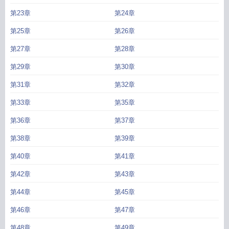
第23章
第24章
第25章
第26章
第27章
第28章
第29章
第30章
第31章
第32章
第33章
第35章
第36章
第37章
第38章
第39章
第40章
第41章
第42章
第43章
第44章
第45章
第46章
第47章
第48章
第49章