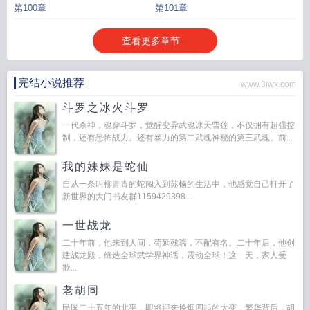
第100章
第101章
查看更多章节...
完结小说推荐
www.3iwx.com
斗罗之冰火斗罗
一代杀神，魂穿斗罗，觉醒变异武魂冰天雪莲，不仅拥有超强控
制，还有恐怖战力。还有暴力的第二武魂神秘的第三武魂。前...
我的妹妹是蛇仙
自从一条叫柳青青的蛇闯入到苏楠的生活中，他感觉自己打开了
新世界的大门书友群1159429398...
一世战龙
二十年前，他来到人间，苟延残喘，不配有名。二十年后，他创
建战龙殿，缔造全球武学界神话，震动全球！这一天，家人受
欺...
老胡同
民国二十五年的北平，即将迎来烽烟四起的大变，繁华背后，胡