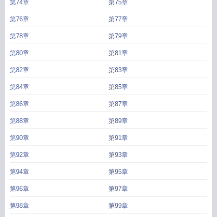
第74章
第75章
第76章
第77章
第78章
第79章
第80章
第81章
第82章
第83章
第84章
第85章
第86章
第87章
第88章
第89章
第90章
第91章
第92章
第93章
第94章
第95章
第96章
第97章
第98章
第99章