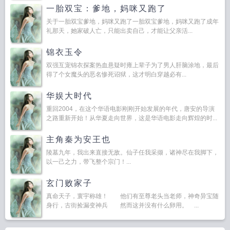
一胎双宝：爹地，妈咪又跑了
关于一胎双宝爹地，妈咪又跑了一胎双宝爹地，妈咪又跑了成年
礼那天，她家破人亡，只能出卖自己，才能让父亲活...
锦衣玉令
双强互宠锦衣探案热血悬疑时雍上辈子为了男人肝脑涂地，最后
得了个女魔头的恶名惨死诏狱，这才明白穿越必有...
华娱大时代
重回2004，在这个华语电影刚刚开始发展的年代，唐安的导演
之路重新开始！从华夏走向世界，这是华语电影走向辉煌的时...
主角秦为安王也
陵墓九年，我出来直接无敌。仙子任我采撷，诸神尽在我脚下，
以一己之力，带飞整个宗门！...
玄门败家子
真命天子，寰宇称雄！ 他们有至尊老头当老师，神奇异宝随
身行，古街捡漏变神兵 然而这并没有什么卵用。 ...