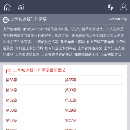
上帝知道我们的需要
windyKK
/著
上帝他知道由作者(windyKK)创作全本作品，该小说情节跌宕起伏、扣人心弦是一
本难得的情节与文笔俱佳的好书，919言情小说免费提供上帝他知道全文无弹窗
的纯文字在线阅读。
上帝的他怎么写
孔子知道上帝吗
有上帝吗百度知道
上帝知
道英文
你知道上帝公式吗
如何知道上帝的存在
上帝都知道英文
上帝知道人会
犯罪吗
上帝知道啥意思
上帝知道是谁的作品
知道梯形的上帝
上帝他知道我生
病吗
上帝为什么不让人看他
上帝知道英语
只有上帝才知道
上帝知道是什么意
思
上帝什么都知道
上帝知道你的需要
上帝知道我爱你
上帝有他的时间表
上帝
上帝知道我们的需要
最新章节
知道的作者
上帝是不是知道谁在掌权
知道就是上帝
上帝知道每个人在想什么
第36章
第35章
吗
上帝知道我在哪儿
上帝才知道
如果上帝他知道
上帝会唾弃他
皇上帝朕知道
了
上帝的他是哪个他
你知道上帝是谁吗
你知道上帝吗
上帝知道用英语怎么
第34章
第33章
说
上帝知道一切
上帝知道我们的需要
上帝什么都知道吗
上帝知道人的想法
吗
知道上帝的名字
怎样知道上帝的指引
上帝存在吗百度知道
上帝是怎么知道
第32章
第31章
所有事的
怎么知道有上帝
上帝都知道
上帝知道英文怎么说
如何才能知道上
第30章
第29章
帝
上帝的他字怎么写
上帝他有几个师
上帝知道
上帝知道的意思
上帝知道我在
哪
上帝知道我爱你by风过
我上帝他孙子
上帝他在乎
上帝知道我们的心思意
第28章
第27章
念
上帝应该用哪个他
上帝也不知道
上帝知道 英文
如何知道上帝是否还爱