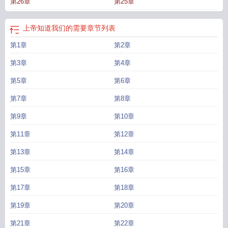
第26章
第25章
我
你的一切上帝都知道
上帝拢知
他是我的上帝歌曲
上帝 他
你知道上帝
你的
痛苦上帝都知道
上帝知道我们的一切吗
我们如何知道上帝的存在
上帝他有几个
师啊
怎么样知道是上帝安排的
一个人等上帝救他
你知道上帝的名字吗
上帝他
上帝知道我们的需要
章节列表
也哭泣
上帝知道我们的未来吗
只有上帝才知道电影
上帝知道人的心思意念
第1章
第2章
吗
上帝用它还是他
上帝知道我爱你 风过无痕在线阅读
你知道上帝在哪吗
第3章
第4章
第5章
第6章
第7章
第8章
第9章
第10章
第11章
第12章
第13章
第14章
第15章
第16章
第17章
第18章
第19章
第20章
第21章
第22章