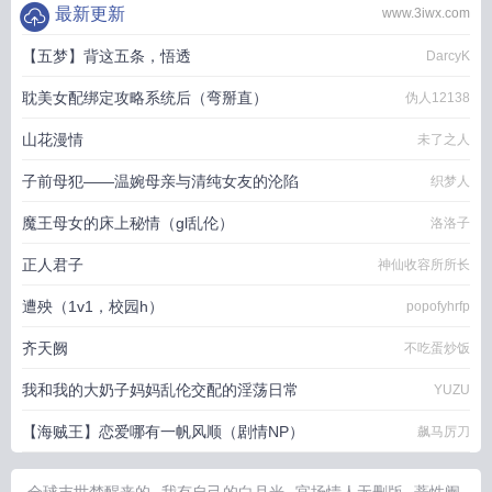
最新更新
www.3iwx.com
【五梦】背这五条，悟透
DarcyK
耽美女配绑定攻略系统后（弯掰直）
伪人12138
山花漫情
未了之人
子前母犯——温婉母亲与清纯女友的沦陷
织梦人
魔王母女的床上秘情（gl乱伦）
洛洛子
正人君子
神仙收容所所长
遭殃（1v1，校园h）
popofyhrfp
齐天阙
不吃蛋炒饭
我和我的大奶子妈妈乱伦交配的淫荡日常
YUZU
【海贼王】恋爱哪有一帆风顺（剧情NP）
飙马厉刀