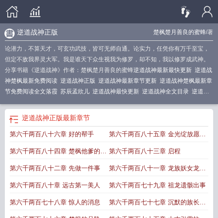
逆道战神正版
楚枫楚月善良的蜜蜂
/著
论潜力，不算天才，可玄功武技，皆可无师自通。论实力，任凭你有万千至宝，
但定不敌我界灵大军。我是谁天下众生视我为修罗，却不知，我以修罗成武神。
分享书籍《逆道战神》作者：楚枫楚月善良的蜜蜂
逆道战神最新最快更新
逆道战
神楚枫最新免费阅读
逆道战神正版
逆道战神最新章节更新
逆道战神楚枫最新章
节免费阅读全文落霞
苏辰孟欣儿
逆道战神最快更新
逆道战神全文目录
逆道战
神楚枫最新章节有声
逆道战神楚枫最快更新
逆道战神介绍
逆道战神楚枫最新章
节免费阅读全文癌症分几期
逆道战神正版
最新章节
第六千两百八十六章 好的帮手
第六千两百八十五章 金光绽放愿望
之门
第六千两百八十四章 楚枫他爹的气
第六千两百八十三章 启程
息
第六千两百八十二章 先做一件事
第六千两百八十一章 龙族妖女龙灼
妍
第六千两百八十章 远古第一美人
第六千两百七十九章 祖龙遗骸出事
第六千两百七十八章 惊人的消息
第六千两百七十七章 沉默的族长拦
路的障碍