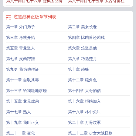
第六千两百七十六章 楚枫的品阶
第六千两百七十五章 太古引雷柱
逆道战神正版
章节列表
第一章 外门弟子
第二章 美女长老
第三章 考核开始
第四章 比凶兽还凶残
第五章 青龙道人
第六章 难道是他
第七章 灵药狩猎
第八章 巧遇楚月
第九更 我为他作证
第十章 赖账
第十一章 自取其辱
第十二章 狠角色
第十三章 给我跪地求饶
第十四章 大哥的信
第十五章 龙兄虎弟
第十六章 拒绝加入
第十七章 熟人
第十八章 林中尖叫
第十九章 我叫正义
第二十章 万骨坟冢
第二十一章 变化
第二十二章 少女大战怪物