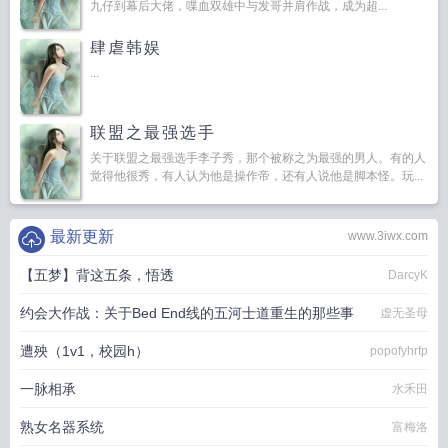
九仔到幕后大佬，喋血双雄中与发哥并肩作战，成为超...
肆虐韩娱
...
联盟之最强选手
关于联盟之最强选手李子秀，那个被称之为最强的男人。有的人
觉得他很秀，有人认为他是操作帝，还有人说他是脚本怪。玩...
最新更新
www.3iwx.com
【五梦】背这五条，悟透
DarcyK
约会大作战：关于Bed End线的五河士道重生的那些事
虚无圣母
遭殃（1v1，校园h）
popofyhrfp
一脉相承
水禾田
熟女名器系统
富梅洛