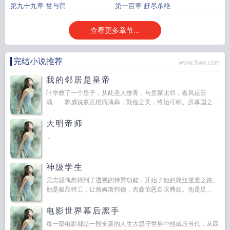
第九十九章 赏与罚
第一百章 赶尽杀绝
查看更多章节...
完结小说推荐
www.3iwx.com
我的邻居是皇帝
叶华救了一个皇子，从此圣人垂青，与皇家比邻，看风起云
涌 郭威说朕瓦棺而薄葬，勤俭之美，终始可称。虽享国之...
大明帝师
...
神级学生
吴志诚偶然得到了透视的特异功能，开始了他的屌丝逆袭之路。
他是极品特工，让詹姆斯邦德，杰森伯恩自叹弗如。他是足...
电影世界幕后黑手
每一部电影都是一段全新的人生古惑仔世界中他威压当代，从四