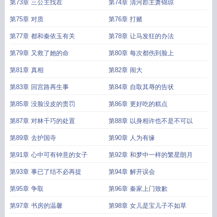
第73章 三公主找茬
第74章 清河郡主萧锦琼
第75章 对质
第76章 打赌
第77章 都和秦依玉有关
第78章 让马发狂的办法
第79章 又救了她的命
第80章 每次都伤到脸上
第81章 真相
第82章 闹大
第83章 回宫路再生事
第84章 自取其辱的告状
第85章 没脸没皮的责罚
第86章 更好吃的糕点
第87章 对林千巧的处置
第88章 以身相许也不是不可以
第89章 去护国寺
第90章 人为有缘
第91章 心中可有钟意的女子
第92章 和梦中一样的繁星朗月
第93章 事已了结不必再提
第94章 解开误会
第95章 争取
第96章 秦家上门致歉
第97章 书房的温馨
第98章 女儿是宝儿子不如草