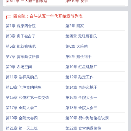
第611章 三大贼王的末路
第610章 反杀
四合院：奋斗从五十年代开始
章节列表
第1章 魂穿四合院
第2章 回家
第3章 房子被占了
第四章 无耻贾张氏
第5章 那就赔钱吧
第6章 大采购
第7章 贾家商议赔偿
第8章 赔偿到手
第9章 农场空间
第10章 红星轧钢厂
第11章 选择采购员
第12章 敲定工作
第13章 闫埠贵约钓鱼
第14章 再起幺蛾子
第15章 和傻柱第一次交锋
第16章 全院大会一
第17章 全院大会二
第18章 全院大会三
第19章 全院大会四
第20章 易中海给傻柱说亲
第21章 第一天上班
第22章 食堂偶遇傻柱