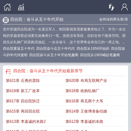
四合院：奋斗从五十年代开始
会仰泳的胖头鱼
/著
意外穿越四合院成为一名退伍军人，刚回家就发现家被禽兽给占了。作为一名合
格的穿越者那必须要先讹禽兽们一笔。虽然没有系统，但好在有个随身空间。那
就先从轧钢厂的采购员做起。一步步奋斗，这个世界终会有自己的一席之地。...
四合院重返五十年代
四合院奋斗在五十年代代
四合院从1958开始的
四合院奋
斗的年代何援朝
四合院奋斗从五十年开始笔趣阁
四合院从1965崛起笔趣阁
四合院：奋斗从五十年代开始
最新章节
第621章 石勇的震惊
第620章 布局互联网产业
第619章 新工厂改革
第618章 收购轧钢厂
第617章 四合院拆迁
第616章 再见两个大爷
第615章 再回四合院
第614章 王俊博准备结婚
第613章 李嘉诚的末路2
第612章 李嘉诚的末路