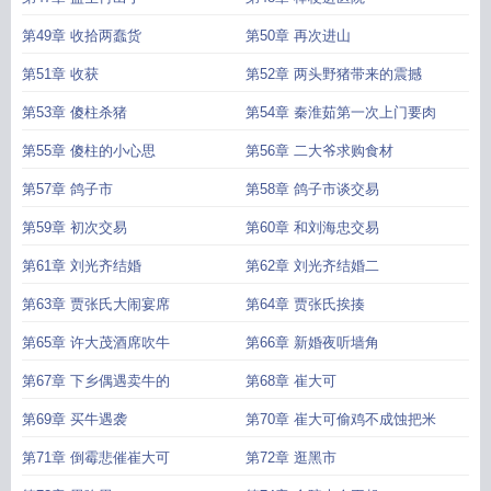
第49章 收拾两蠢货
第50章 再次进山
第51章 收获
第52章 两头野猪带来的震撼
第53章 傻柱杀猪
第54章 秦淮茹第一次上门要肉
第55章 傻柱的小心思
第56章 二大爷求购食材
第57章 鸽子市
第58章 鸽子市谈交易
第59章 初次交易
第60章 和刘海忠交易
第61章 刘光齐结婚
第62章 刘光齐结婚二
第63章 贾张氏大闹宴席
第64章 贾张氏挨揍
第65章 许大茂酒席吹牛
第66章 新婚夜听墙角
第67章 下乡偶遇卖牛的
第68章 崔大可
第69章 买牛遇袭
第70章 崔大可偷鸡不成蚀把米
第71章 倒霉悲催崔大可
第72章 逛黑市