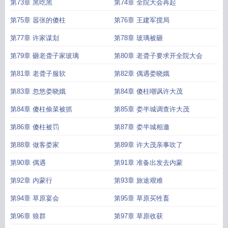
第73章 黑吃黑
第74章 全院大会再起
第75章 嚣张的傻柱
第76章 王建军搅局
第77章 许家谋划
第78章 玻璃被砸
第79章 砸老聋子家玻璃
第80章 老聋子要求开全院大会
第81章 老聋子服软
第82章 偶遇娄晓娥
第83章 忽悠娄晓娥
第84章 傻柱嘲讽许大茂
第84章 傻柱偷菜被抓
第85章 娄半城调查许大茂
第86章 傻柱被罚
第87章 娄半城相邀
第88章 做客娄家
第89章 许大茂亲事吹了
第90章 偶遇
第91章 准备出发去内蒙
第92章 内蒙行
第93章 旅途艰难
第94章 草原宴会
第95章 草原买牲畜
第96章 狼群
第97章 草原收获