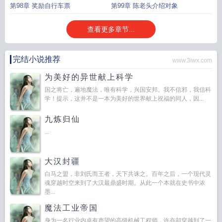
第98章 奖励自行车票
第99章 陈老头介绍对象
查看更多章节...
完结小说推荐
www.3iwx.com
为美好的异世献上科学
国之将亡，遍地魔法，唯有科学，兴国安邦。我不信邪，我信科
学！提示，这并不是一本为美好的世界献上祝福的同人，因...
九炼归仙
...
大汉封疆
白马之盟，非刘氏而王者，天下共诛之。百年之后，一个现代灵
魂穿越时空来到了大汉最鼎盛时期。从此一个本就在史书中浓
墨...
魔法工业帝国
身为一名行业内卓有声望的高级机械工程师，许亦却穿越到了一