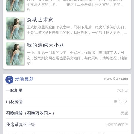
个魔法为主的世界。 在这个工业基础几乎为零的世界里，
许...
炼狱艺术家
正式版漆黑死寂的永夜之中，只剩下最后一把火可以保护人们，
于是我将它举起来用力的吹，我吹啊吹，一心想让这火更亮，...
我的清纯大小姐
一个江湖第一门派的少主，会武术，懂医术，来到都市见女网
友，没想到女网友居然是美女老师，与此同时，清纯校花，纯情
护...
最新更新
www.3iwx.com
一脉相承
水禾田
山花漫情
未了之人
召唤绿传（召唤万岁同人）
无媛
我这系统不正经
棺材里的笑声