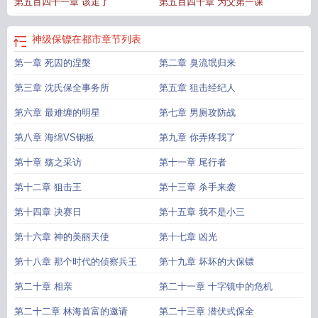
第五百四十一章 该走了
第五百四十章 为父第一课
级保镖在都市章星云
都市神级保镖小雅
神级保镖在都市狂笑
神级保镖在都市
短剧
神级保镖在都市喜马拉雅
神级保镖在都市免费阅读
神级保镖在都市短
剧
神级保镖在都市沈冥有声
神级保镖在都市
章节列表
第一章 死囚的涅槃
第二章 臭流氓归来
第三章 沈氏保全事务所
第五章 狙击经纪人
第六章 最难缠的明星
第七章 男厕攻防战
第八章 海绵VS钢板
第九章 你弄疼我了
第十章 殇之采访
第十一章 尾行者
第十二章 狙击王
第十三章 杀手来袭
第十四章 决赛日
第十五章 我不是小三
第十六章 神的美丽天使
第十七章 凶光
第十八章 那个时代的侦察兵王
第十九章 坏坏的大保镖
第二十章 相亲
第二十一章 十字镜中的危机
第二十二章 林海首富的邀请
第二十三章 潜伏式保全