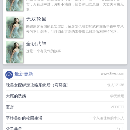
市，万花丛中过，片叶不沾身，迎娶冰山女总裁，大丈夫何患无
妻...
无双轮回
勘破黑客帝国的真实虚幻，留影复仇联盟的武神霸斩争锋中华风
云的不世剑决，引领蜀山古剑的乘奔御风对决哈利波特的巫...
全职武神
这是一个有侠气的故事...
最新更新
www.3iwx.com
耽美女配绑定攻略系统后（弯掰直）
伪人12138
大屌的诱惑
学无致用
夏宫
VEDETT
平静美好的校园生活
一个兴趣使然的牛头人
父子共母
江儿