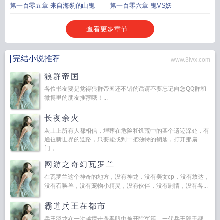
第一百零五章 来自海豹的山鬼
第一百零六章 鬼VS妖
查看更多章节...
完结小说推荐
www.3iwx.com
狼群帝国
各位书友要是觉得狼群帝国还不错的话请不要忘记向您QQ群和
微博里的朋友推荐哦！...
长夜余火
灰土上所有人都相信，埋葬在危险和饥荒中的某个遗迹深处，有
通往新世界的道路，只要能找到一把独特的钥匙，打开那扇
门，...
网游之奇幻瓦罗兰
在瓦罗兰这个神奇的地方，没有神龙，没有美女cp，没有敢达，
没有召唤兽，没有宠物小精灵，没有伙伴，没有剧情，没有各...
霸道兵王在都市
兵王羽龙在一次越境击杀毒贩中被开除军籍，一代兵王隐于都