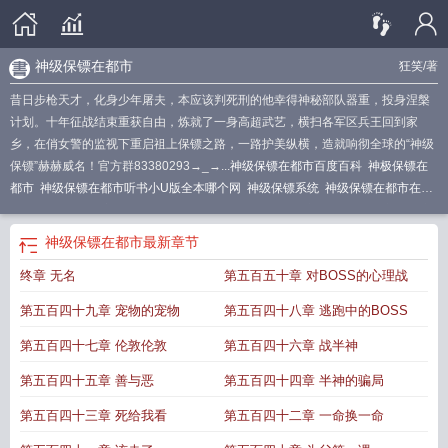
神级保镖在都市
狂笑
/著
昔日步枪天才，化身少年屠夫，本应该判死刑的他幸得神秘部队器重，投身涅槃
计划。十年征战结束重获自由，炼就了一身高超武艺，横扫各军区兵王回到家
乡，在俏女警的监视下重启祖上保镖之路，一路护美纵横，造就响彻全球的“神级
保镖”赫赫威名！官方群83380293→_→...
神级保镖在都市百度百科
神极保镖在
都市
神级保镖在都市听书小U版全本哪个网
神级保镖系统
神级保镖在都市在线
播放
神级保镖百度百科
神级保镖俏总裁
神级保镖在都市免费全集
都市神级护
花保镖
神级保镖在都市听
神级保镖在都市有声免费听书
都市神级保镖免费阅
神级保镖在都市
最新章节
读
神级保镖在都市沈冥有声书小u
神级保镖在都市有声在线收听
都市神极保
终章 无名
第五百五十章 对BOSS的心理战
镖
神级保镖在都市免费阅读正版
神级保镖在都市短剧在线播放
神级保镖在都市
全文免费TXT
都市之神级保镖
神级保镖在都市 庭彬彬
神级保镖在都市哪里可以
第五百四十九章 宠物的宠物
第五百四十八章 逃跑中的BOSS
听
神级保镖在都市顶点
神级保镖在都市沈冥
神级保镖在都市女主角
神级保镖
在都市大结局
神级保镖在都市有声
都市之神级保镖群
神级保镖在都市免费阅读
第五百四十七章 伦敦伦敦
第五百四十六章 战半神
笔趣阁
神级保镖在都市(完结)
神级保镖在都市免费看全集
神级保镖在都市免费
第五百四十五章 善与恶
第五百四十四章 半神的骗局
有声
神级保镖在都市狂笑TXT八零电子书
神级保镖都市短剧全集
神级保镖在都
市叶凡免费阅读
神级保镖在都市在线有声
都市神级保镖女主
神级保镖在都市听
第五百四十三章 死给我看
第五百四十二章 一命换一命
书
神级保镖在都市听书小U版全本哪个网站可以收听
神级保镖在都市有声书
神