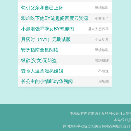
勾引父亲和自己上床
黑糖啵啵
艰难吃下他BY笔趣阁百度云资源
小林困了
小混混强乖乖女BY笔趣阁
谢太太想养马
月落时（1v1）无删减版
七日初夏
安抚指南全集阅读
黑糖啵啵
纵欲(父女)无防盗
黑糖啵啵
聋哑人温柔漂亮姐姐
不相逢
长公主的小情郎by华阙阙
华阙阙
本站所有内容来源于互联网公开且无需登录
本站仅对
同时您可手动提交相关目标站点网址给我们