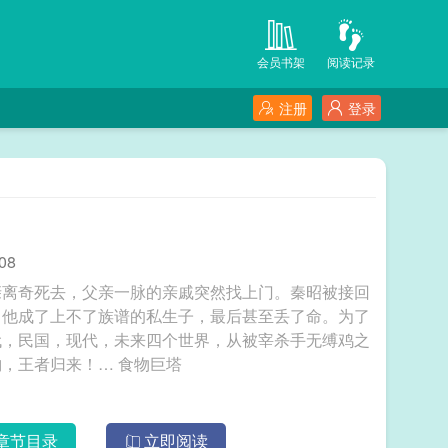
会员书架
阅读记录
注册
登录
08
亲离奇死去，父亲一脉的亲戚突然找上门。秦昭被接回
，他成了上不了族谱的私生子，最后甚至丢了命。为了
代，民国，现代，未来四个世界，从被宰杀手无缚鸡之
力的绵羊到表面高贵优雅，内心果敢狠辣的猎豹，王者归来！… 食物巨塔
章节目录
立即阅读