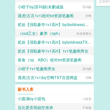
之全职
小瞎子by(苏玛丽)未删减版
苏玛丽
遇虎(古言1v1)校对txt资源笔趣阁
空蝉
贰拾【强取豪夺1v1高H】by(boldness)未删减版
（cod乙女）豢养（nph）
粉色蒸馏水
boldness
贰拾【强取豪夺1v1高H】byboldnessTXT百度网盘
贰拾【强取豪夺1v1高H】1v1笔趣阁男女
boldness
蚕食（np、ABO）校对txt资源笔趣阁
boldness
小瞎子1v1笔趣阁男女
兔坠七（名字倒写版）
苏玛丽
遇虎(古言1v1)by空蝉TXT百度网盘
空蝉
新书入库
小圆满by小甜包
小甜包
逗比爱卖萌姐控弟弟
不相逢