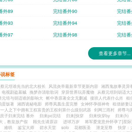
番外89
完结番外90
完结番
番外93
完结番外94
完结番
番外97
完结番外98
完结番
查看更多章节...
小说标签
和蔡元培谁先当的北大校长
风流炎帝最新章节更新内容
湘西鬼故事灵异
电视剧盗墓贼
挽梦亦清歌歌词
穿异世界玩弄魔物
从蔡元培到胡适大
蔡元培与胡适谁的影响大
帐中香原著全文无删减
接班人代表什么肖
租
鸡蛋饭著
湘西诡秘电影
师尊凤凰生蛋完整
女神怀孕很神奇
租借娇妻
在一人之下中拥有王权富贵的王权剑算什么级别武器
剑网三雨村
师尊与
庶子归来完结 番外
归来po完结
归来[快穿
归来快穿by
归来(h)
大，教皇放产假
顾先生请原谅
进球万岁
将军爱宠意外怀孕了[星际
难哄
鉴宝大师
碧水天堂
solo
花都医圣
潜龙至尊
快穿：