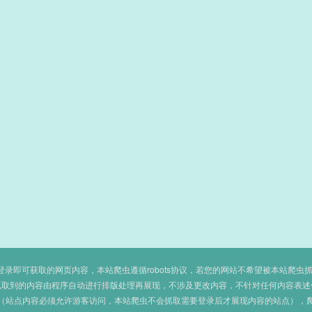
即可获取的网页内容，本站爬虫遵循robots协议，若您的网站不希望被本站爬虫抓取，可
抓取到的内容由程序自动进行排版处理再展现，不涉及更改内容，不针对任何内容表述
（站点内容必须允许游客访问，本站爬虫不会抓取需要登录后才展现内容的站点），