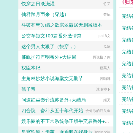
《归
快穿之日液浇灌
竹又
仙君踏月而来（穿越）
楚执
完结
斗破苍穹改编之欲宗翠微居无删减版本
完结
公交车短文100篇番外激情篇
po18文
琉璃狐
完结
这个男人太狠了（快穿，）
瓜妹
完结
催眠护符严明番外+大结局
再说撸了你
完结
权臣本纪
蔡某人
完结
主角林妙妙小说海棠文无删节
苦咖啡
完结
孺子帝
冰临神下
完结
问道红尘秦弈流苏番外+大结局
姬叉
四合院：奋斗从五十年代开始
完结
会仰泳的胖头鱼
娱乐圈的不正常系统修正版牛奕辰番外+大结局
完结
星穹铁道：泡芙，乖乖躲在我身后
Ronin夕岸
霸王色