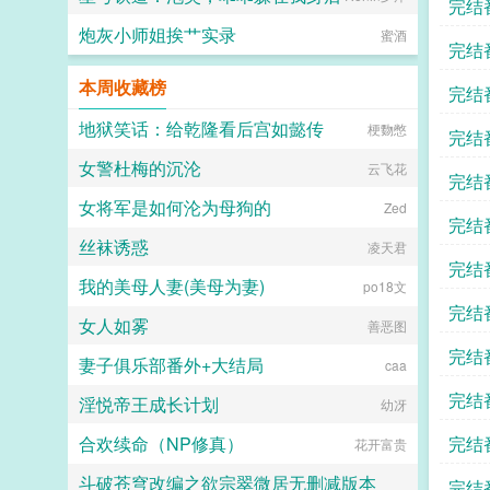
完结
炮灰小师姐挨艹实录
蜜酒
完结
本周收藏榜
完结
地狱笑话：给乾隆看后宫如懿传
梗覅憋
完结
女警杜梅的沉沦
云飞花
完结
女将军是如何沦为母狗的
Zed
完结
丝袜诱惑
凌天君
完结
我的美母人妻(美母为妻)
po18文
完结
女人如雾
善恶图
完结
妻子俱乐部番外+大结局
caa
完结
淫悦帝王成长计划
幼冴
合欢续命（NP修真）
完结
花开富贵
斗破苍穹改编之欲宗翠微居无删减版本
完结