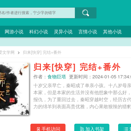
网游小说
科幻小说
灵异小说
言情小说
其他小说
爱文学网
>
归来[快穿] 完结+番外
归来[快穿] 完结+番外
作者：
食物巨塔
更新时间：2024-01-05 17:34:
十岁父亲早亡，秦昭成了单亲小孩。十八岁母
本家，但是本家的生活并没有他想象中那么好
报仇，为了重回过去，秦昭穿越时空，经历古
手机访问
加入书架