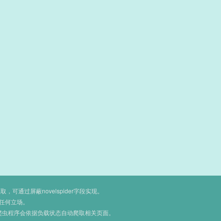
通过屏蔽novelspider字段实现。
任何立场。
爬虫程序会依据负载状态自动爬取相关页面。