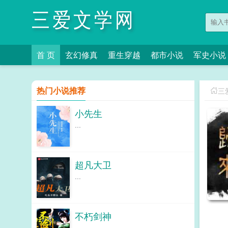
三爱文学网
首 页
玄幻修真
重生穿越
都市小说
军史小说
热门小说推荐
三
小先生
...
超凡大卫
...
不朽剑神
...