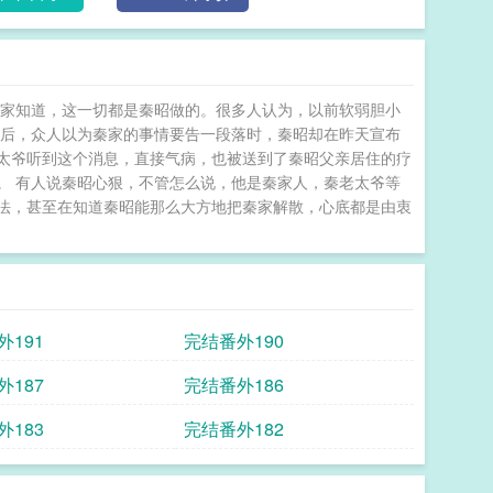
大家知道，这一切都是秦昭做的。很多人认为，以前软弱胆小
些后，众人以为秦家的事情要告一段落时，秦昭却在昨天宣布
太爷听到这个消息，直接气病，也被送到了秦昭父亲居住的疗
。 有人说秦昭心狠，不管怎么说，他是秦家人，秦老太爷等
法，甚至在知道秦昭能那么大方地把秦家解散，心底都是由衷
外191
完结番外190
外187
完结番外186
外183
完结番外182