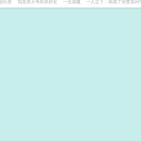
业巨星
我是老天爷的亲孙女
一念成魔
一人之下：我成了张楚岚同