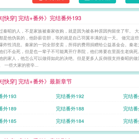
[快穿] 完结+番外》完结番外193
过秦昭的人，不是家族被秦家收购，就是因为被各种原因拘留坐了牢。 
都是他伪装的，他卧薪尝胆，等的就是自己羽翼丰满的这一天。 做完这
爆炸性消息。秦家的一切全部变卖，所得的费用捐赠给公益基金会。秦老
他们不会死，但是也一辈子不可能离开疗养院，他们将要在里面生老病死
他的家人，他怎么可以做得如此的决绝。但是更多人反倒很支持秦昭的做
 一些大家的密辛...
来[快穿] 完结+番外》最新章节
番外193
完结番外192
完结番
番外189
完结番外188
完结番
番外185
完结番外184
完结番