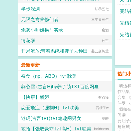
半步深渊
妖零五七
琉璃狐
完结
无限之禽兽修仙者
三年又三年
完结
炮灰小师姐挨艹实录
蜜酒
完结
情花孽
孙哲
开局流放:带着系统和嫂子去种田
燕云赵婉莹
最新更新
热门
蚕食（np、ABO）1v1耽美
胡适
葬心雪 (古言H)by养了萌TXT百度网盘
兔坠七（名字倒写版）
作品集
【快穿】娇娇
合集
养了萌
有点怪
斗罗
恋爱瘾症（强制H）1v1耽美
石榴子w
假如
阅读
遇虎(古言1v1)1v1笔趣阁男女
空蝉
要胆子
建座城
贰拾【强取豪夺1v1高H】1v1耽美
boldness