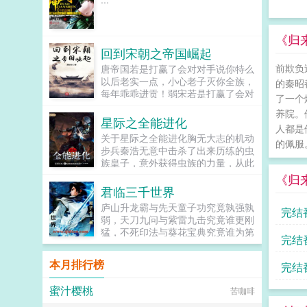
《归来
回到宋朝之帝国崛起
前欺负
唐帝国若是打赢了会对对手说你特么
以后老实一点，小心老子灭你全族，
的秦昭
每年乖乖进贡！弱宋若是打赢了会对
了一个
对手说哎呀，你看我都打赢了，我是
养院。
不是有资格谈议和了？我是不是有资
星际之全能进化
人都是
格进贡了？什么？有资格了？哇，真
关于星际之全能进化胸无大志的机动
是太让人高兴了！朕要改变这一切！
的佩服。
步兵秦浩无意中击杀了出来历练的虫
谁再敢提议和！朕诛他九族！QQ群
族皇子，意外获得虫族的力量，从此
795347607...
开启了他的崛起之路。长官秦浩，你
《归
为什么而战？秦浩我为生存而战！敌
君临三千世界
人扯淡，被杀的都是我们好吗...
庐山升龙霸与先天童子功究竟孰强孰
完结
弱，天刀九问与紫雷九击究竟谁更刚
猛，不死印法与葵花宝典究竟谁为第
完结
一一切尽在君临三千世界！...
本月排行榜
完结
蜜汁樱桃
苦咖啡