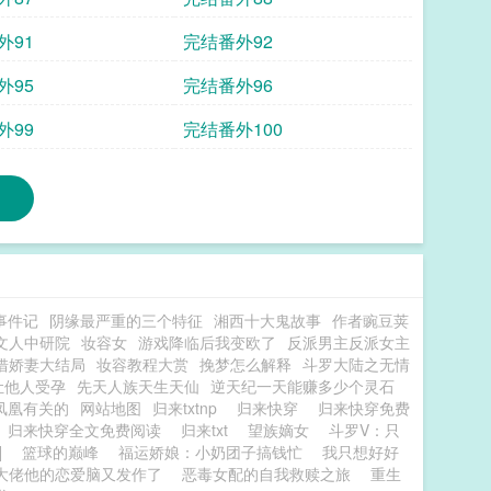
外91
完结番外92
外95
完结番外96
外99
完结番外100
事件记
阴缘最严重的三个特征
湘西十大鬼故事
作者豌豆荚
文人中研院
妆容女
游戏降临后我变欧了
反派男主反派女主
借娇妻大结局
妆容教程大赏
挽梦怎么解释
斗罗大陆之无情
让他人受孕
先天人族天生天仙
逆天纪一天能赚多少个灵石
凤凰有关的
网站地图
归来txtnp
归来快穿
归来快穿免费
归来快穿全文免费阅读
归来txt
望族嫡女
斗罗V：只
]
篮球的巅峰
福运娇娘：小奶团子搞钱忙
我只想好好
大佬他的恋爱脑又发作了
恶毒女配的自我救赎之旅
重生