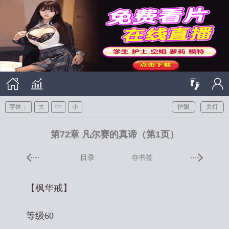
字体：
大
中
小
护眼
关灯
第72章 凡尔赛的真谛（第1页）
目录
存书签
【枫华戒】
等级60