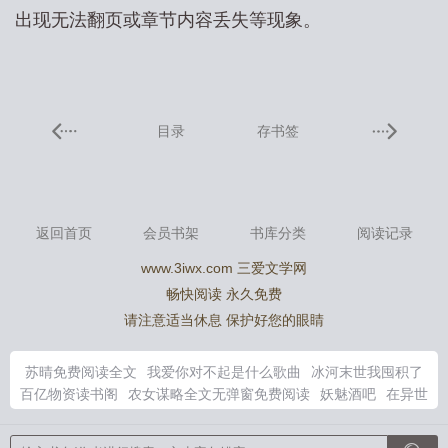
出现无法翻页或章节内容丢失等现象。
目录
存书签
返回首页
会员书架
书库分类
阅读记录
www.3iwx.com 三爱文学网
畅快阅读 永久免费
请注意适当休息 保护好您的眼睛
苏晴免费阅读全文
我爱你对不起是什么歌曲
冰河末世我囤积了
百亿物资读书阁
农女谋略全文无弹窗免费阅读
妖魅酒吧
在异世
界无敌的我现实世界中照样无敌免费观看
第纳尔的百度百科
第
纳鸟照片
倒转地球是哪个电影
送你玫瑰是暗示什么
师尊修无情