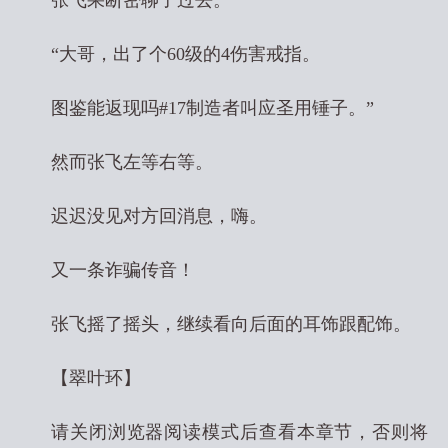
张飞果断密聊了过去。
“大哥，出了个60级的4伤害戒指。
图鉴能返现吗#17制造者叫应圣用锤子。”
然而张飞左等右等。
迟迟没见对方回消息，嗨。
又一条诈骗传音！
张飞摇了摇头，继续看向后面的耳饰跟配饰。
【翠叶环】
请关闭浏览器阅读模式后查看本章节，否则将