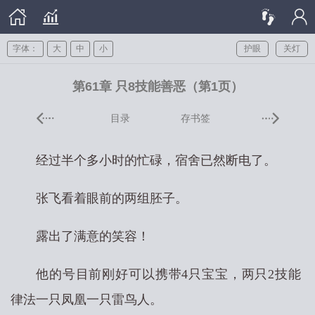
字体：
大
中
小
护眼
关灯
第61章 只8技能善恶（第1页）
目录
存书签
经过半个多小时的忙碌，宿舍已然断电了。
张飞看着眼前的两组胚子。
露出了满意的笑容！
他的号目前刚好可以携带4只宝宝，两只2技能
律法一只凤凰一只雷鸟人。