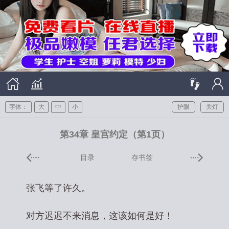
字体：
大
中
小
护眼
关灯
第34章 皇宫约定（第1页）
目录
存书签
张飞等了许久。
对方迟迟不来消息，这该如何是好！