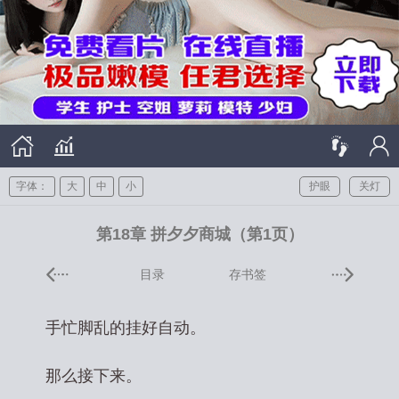
字体：
大
中
小
护眼
关灯
第18章 拼夕夕商城（第1页）
目录
存书签
手忙脚乱的挂好自动。
那么接下来。